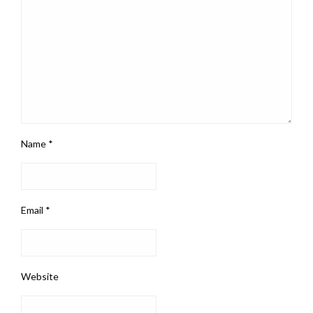
Name
*
Email
*
Website