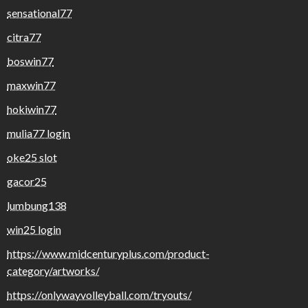
sensational77
citra77
boswin77
maxwin77
hokiwin77
mulia77 login
oke25 slot
gacor25
lumbung138
win25 login
https://www.midcenturyplus.com/product-
category/artworks/
https://onlywayvolleyball.com/tryouts/