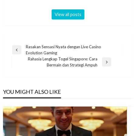
View all posts
Post
Rasakan Sensasi Nyata dengan Live Casino
Previous
Evolution Gaming
navigation
Post
Rahasia Lengkap Togel Singapore: Cara
Next
Bermain dan Strategi Ampuh
Post
YOU MIGHT ALSO LIKE