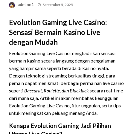
Posted
adminn1
September 5, 2025
on
Evolution Gaming Live Casino:
Sensasi Bermain Kasino Live
dengan Mudah
Evolution Gaming Live Casino menghadirkan sensasi
bermain kasino secara langsung dengan pengalaman
yang hampir sama seperti berada di kasino nyata.
Dengan teknologi streaming berkualitas tinggi, para
pemain dapat menikmati berbagai permainan live casino
seperti
Baccarat, Roulette, dan Blackjack
secara real-time
dari mana saja. Artikel ini akan membahas keunggulan
Evolution Gaming Live Casino, fitur unggulan, serta tips
untuk meningkatkan peluang menang Anda.
Kenapa Evolution Gaming Jadi Pilihan
Utama Live Casino?