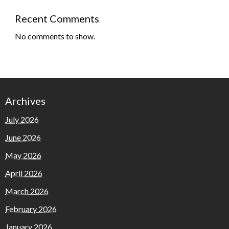
Recent Comments
No comments to show.
Archives
July 2026
June 2026
May 2026
April 2026
March 2026
February 2026
January 2026