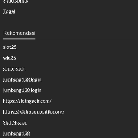
Sportsbook
Togel
Rekomendasi
slot25
win25
slot ngacir
lumbung138 login
lumbung138 login
https://slotngacir.com/
https://p4tkmatematika.org/
Slot Ngacir
lumbung138