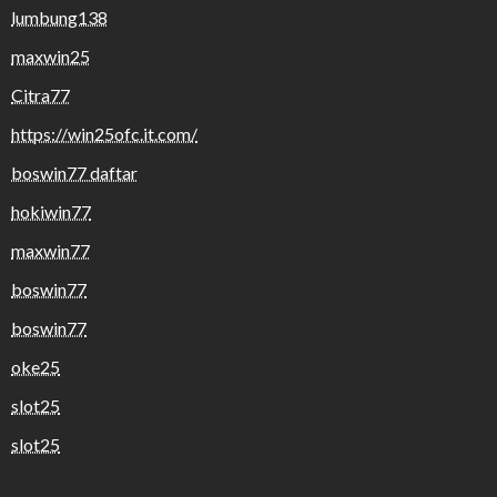
lumbung138
maxwin25
Citra77
https://win25ofc.it.com/
boswin77 daftar
hokiwin77
maxwin77
boswin77
boswin77
oke25
slot25
slot25