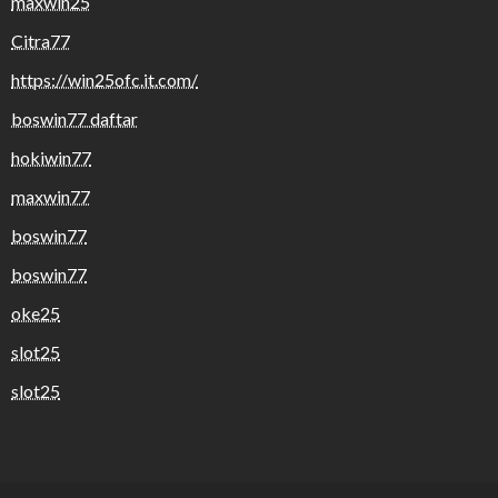
maxwin25
Citra77
https://win25ofc.it.com/
boswin77 daftar
hokiwin77
maxwin77
boswin77
boswin77
oke25
slot25
slot25