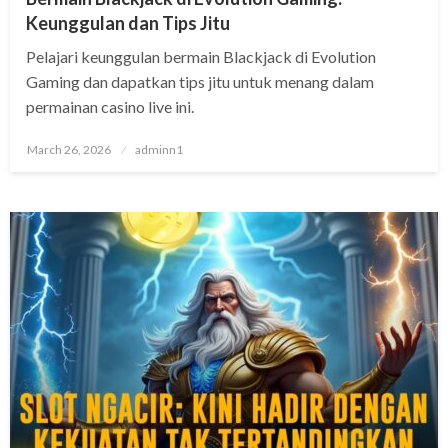
Keunggulan dan Tips Jitu
Pelajari keunggulan bermain Blackjack di Evolution
Gaming dan dapatkan tips jitu untuk menang dalam
permainan casino live ini.
Posted
March 26, 2026
adminn1
on