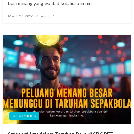
tips menang yang wajib diketahui pemain.
Posted
March 28, 2026
adminn1
on
SPORTSBOOK