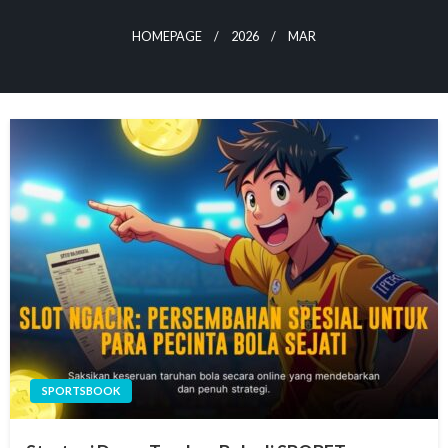
HOMEPAGE
2026
MAR
SPORTSBOOK