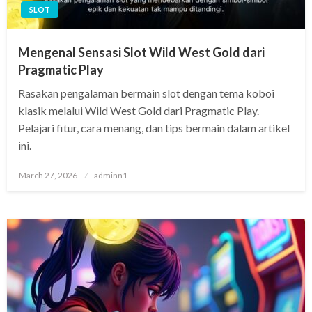
SLOT
Mengenal Sensasi Slot Wild West Gold dari
Pragmatic Play
Rasakan pengalaman bermain slot dengan tema koboi
klasik melalui Wild West Gold dari Pragmatic Play.
Pelajari fitur, cara menang, dan tips bermain dalam artikel
ini.
Posted
March 27, 2026
adminn1
on