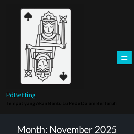
Skip
to
content
PdBetting
Tempat yang Akan Bantu Lu Pede Dalam Bertaruh
Month:
November 2025