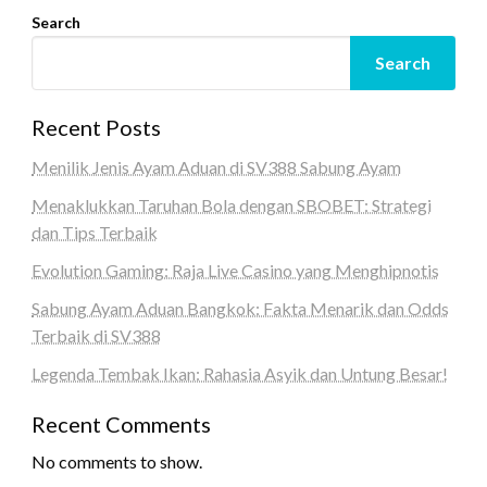
Search
Search
Recent Posts
Menilik Jenis Ayam Aduan di SV388 Sabung Ayam
Menaklukkan Taruhan Bola dengan SBOBET: Strategi
dan Tips Terbaik
Evolution Gaming: Raja Live Casino yang Menghipnotis
Sabung Ayam Aduan Bangkok: Fakta Menarik dan Odds
Terbaik di SV388
Legenda Tembak Ikan: Rahasia Asyik dan Untung Besar!
Recent Comments
No comments to show.