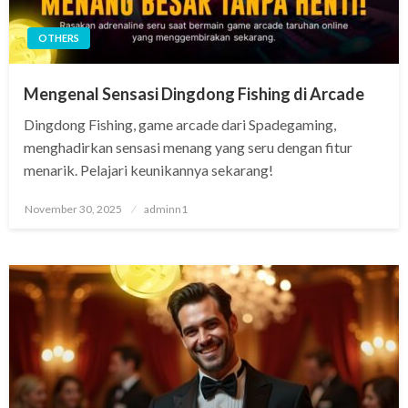
OTHERS
Mengenal Sensasi Dingdong Fishing di Arcade
Dingdong Fishing, game arcade dari Spadegaming,
menghadirkan sensasi menang yang seru dengan fitur
menarik. Pelajari keunikannya sekarang!
Posted
November 30, 2025
adminn1
on