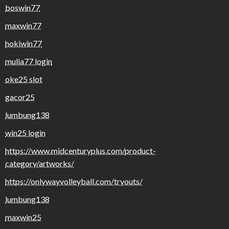
boswin77
maxwin77
hokiwin77
mulia77 login
oke25 slot
gacor25
lumbung138
win25 login
https://www.midcenturyplus.com/product-
category/artworks/
https://onlywayvolleyball.com/tryouts/
lumbung138
maxwin25