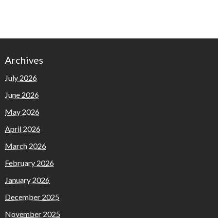
Archives
July 2026
June 2026
May 2026
April 2026
March 2026
February 2026
January 2026
December 2025
November 2025