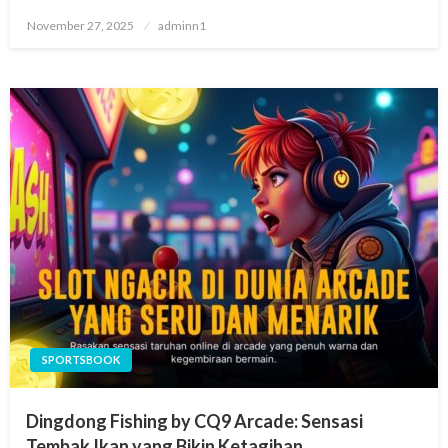
Posted
November 27, 2025
adminn1
on
SPORTSBOOK
Dingdong Fishing by CQ9 Arcade: Sensasi
Tembak Ikan yang Bikin Ketagihan