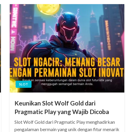
SLOT
Keunikan Slot Wolf Gold dari
Pragmatic Play yang Wajib Dicoba
Slot Wolf Gold dari Pragmatic Play menghadirkan
pengalaman bermain yang unik dengan fitur menarik