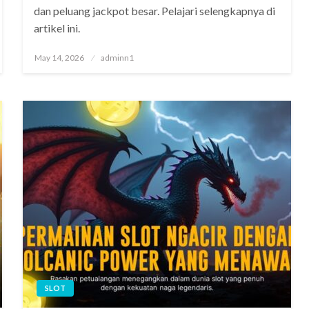
dan peluang jackpot besar. Pelajari selengkapnya di
artikel ini.
Posted
May 14, 2026
adminn1
on
SLOT