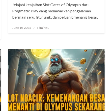
Jelajahi keajaiban Slot Gates of Olympus dari
Pragmatic Play yang menawarkan pengalaman
bermain seru, fitur unik, dan peluang menang besar.
Posted
June 10, 2026
adminn1
on