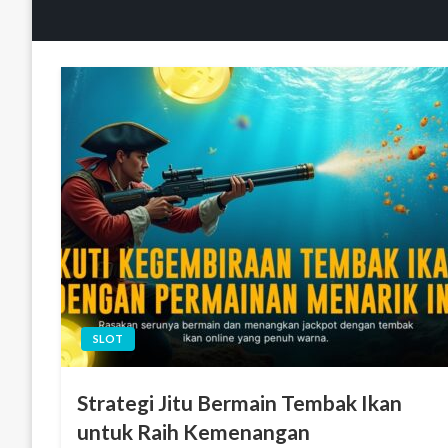
SLOT
Strategi Jitu Bermain Tembak Ikan
untuk Raih Kemenangan