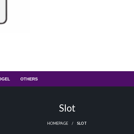
OGEL
OTHERS
Slot
HOMEPAGE
SLOT