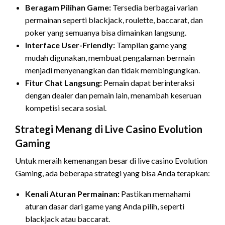
Beragam Pilihan Game:
Tersedia berbagai varian
permainan seperti blackjack, roulette, baccarat, dan
poker yang semuanya bisa dimainkan langsung.
Interface User-Friendly:
Tampilan game yang
mudah digunakan, membuat pengalaman bermain
menjadi menyenangkan dan tidak membingungkan.
Fitur Chat Langsung:
Pemain dapat berinteraksi
dengan dealer dan pemain lain, menambah keseruan
kompetisi secara sosial.
Strategi Menang di Live Casino Evolution
Gaming
Untuk meraih kemenangan besar di live casino Evolution
Gaming, ada beberapa strategi yang bisa Anda terapkan:
Kenali Aturan Permainan:
Pastikan memahami
aturan dasar dari game yang Anda pilih, seperti
blackjack atau baccarat.