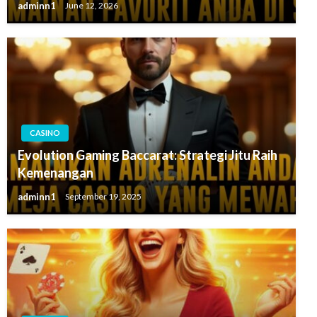
adminn1
June 12, 2026
CASINO
Evolution Gaming Baccarat: Strategi Jitu Raih
Kemenangan
adminn1
September 19, 2025