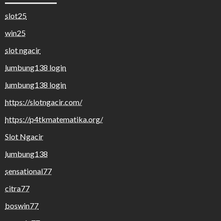
slot25
win25
slot ngacir
lumbung138 login
lumbung138 login
https://slotngacir.com/
https://p4tkmatematika.org/
Slot Ngacir
lumbung138
sensational77
citra77
boswin77