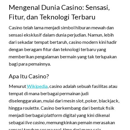
Mengenal Dunia Casino: Sensasi,
Fitur, dan Teknologi Terbaru
Casino telah lama menjadi simbol hiburan mewah dan
sensasi eksklusif dalam dunia perjudian. Namun, lebih
dari sekadar tempat bertaruh, casino modern kini hadir
dengan beragam fitur dan teknologi terbaru yang
memberikan pengalaman bermain yang tak terlupakan
bagi para pemainnya.
Apa Itu Casino?
Menurut
Wikipedia
, casino adalah sebuah fasilitas atau
tempat di mana berbagai permainan judi
diselenggarakan, mulai dari mesin slot, poker, blackjack,
hingga roulette. Casino berkembang dari bentuk fisik
menjadi berbagai platform digital yang kini dikenal
sebagai
live casino
, memungkinkan pemain merasakan
sensasi taruhan secara real-time dari mana saja.