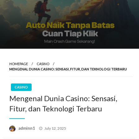
HOMEPAGE
CASINO
MENGENAL DUNIA CASINO: SENSASI, FITUR, DAN TEKNOLOGI TERBARU
CASINO
Mengenal Dunia Casino: Sensasi,
Fitur, dan Teknologi Terbaru
Posted
adminn1
July 12, 2025
on