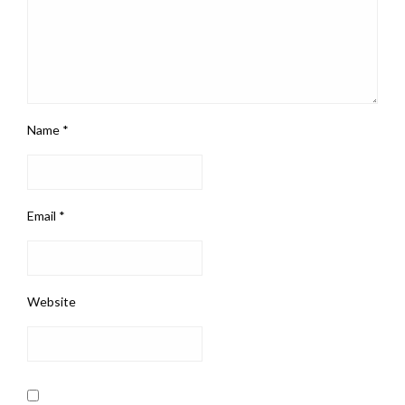
Name
*
Email
*
Website