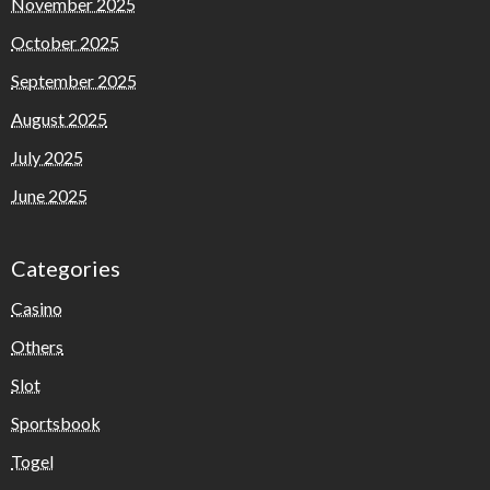
November 2025
October 2025
September 2025
August 2025
July 2025
June 2025
Categories
Casino
Others
Slot
Sportsbook
Togel