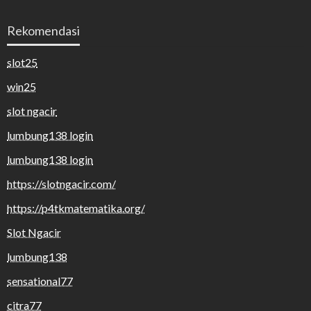
Rekomendasi
slot25
win25
slot ngacir
lumbung138 login
lumbung138 login
https://slotngacir.com/
https://p4tkmatematika.org/
Slot Ngacir
lumbung138
sensational77
citra77