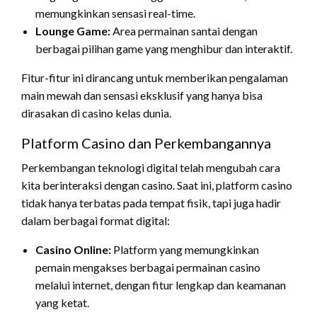
memungkinkan sensasi real-time.
Lounge Game:
Area permainan santai dengan
berbagai pilihan game yang menghibur dan interaktif.
Fitur-fitur ini dirancang untuk memberikan pengalaman
main mewah dan sensasi eksklusif yang hanya bisa
dirasakan di casino kelas dunia.
Platform Casino dan Perkembangannya
Perkembangan teknologi digital telah mengubah cara
kita berinteraksi dengan casino. Saat ini, platform casino
tidak hanya terbatas pada tempat fisik, tapi juga hadir
dalam berbagai format digital:
Casino Online:
Platform yang memungkinkan
pemain mengakses berbagai permainan casino
melalui internet, dengan fitur lengkap dan keamanan
yang ketat.