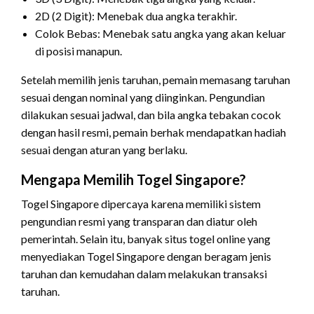
2D (2 Digit): Menebak dua angka terakhir.
Colok Bebas: Menebak satu angka yang akan keluar
di posisi manapun.
Setelah memilih jenis taruhan, pemain memasang taruhan
sesuai dengan nominal yang diinginkan. Pengundian
dilakukan sesuai jadwal, dan bila angka tebakan cocok
dengan hasil resmi, pemain berhak mendapatkan hadiah
sesuai dengan aturan yang berlaku.
Mengapa Memilih Togel Singapore?
Togel Singapore dipercaya karena memiliki sistem
pengundian resmi yang transparan dan diatur oleh
pemerintah. Selain itu, banyak situs togel online yang
menyediakan Togel Singapore dengan beragam jenis
taruhan dan kemudahan dalam melakukan transaksi
taruhan.