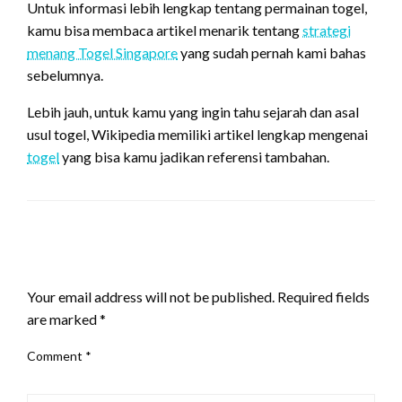
Untuk informasi lebih lengkap tentang permainan togel,
kamu bisa membaca artikel menarik tentang
strategi
menang Togel Singapore
yang sudah pernah kami bahas
sebelumnya.
Lebih jauh, untuk kamu yang ingin tahu sejarah dan asal
usul togel, Wikipedia memiliki artikel lengkap mengenai
togel
yang bisa kamu jadikan referensi tambahan.
LEAVE A RESPONSE
Your email address will not be published.
Required fields
are marked
*
Comment
*