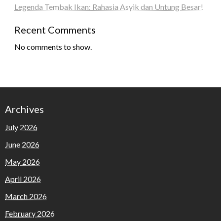
Legenda Tembak Ikan: Rahasia Asyik dan Untung Besar!
Recent Comments
No comments to show.
Archives
July 2026
June 2026
May 2026
April 2026
March 2026
February 2026