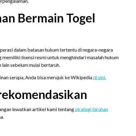
berpengalaman.
nan Bermain Togel
perasi dalam batasan hukum tertentu di negara-negara
ng memiliki lisensi resmi untuk menghindari masalah hukum
n lain sebelum mulai bertaruh.
ainan serupa, Anda bisa merujuk ke Wikipedia
di sini
.
Direkomendasikan
jangan lewatkan artikel kami tentang
strategi taruhan
a.