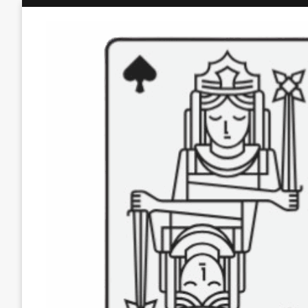
Skip
to
content