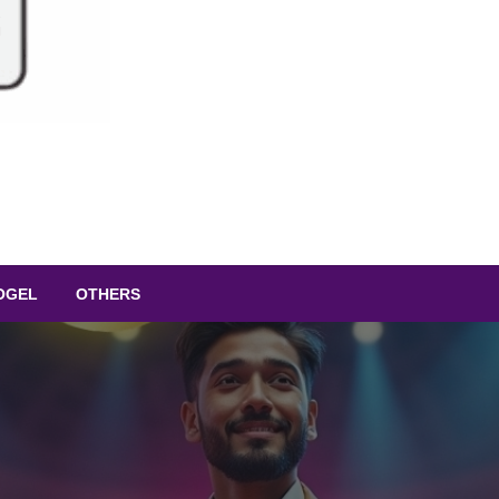
OGEL
OTHERS