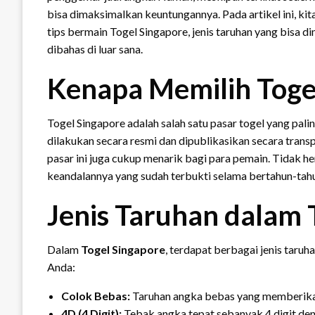
bisa dimaksimalkan keuntungannya. Pada artikel ini, k
tips bermain Togel Singapore, jenis taruhan yang bisa di
dibahas di luar sana.
Kenapa Memilih Toge
Togel Singapore adalah salah satu pasar togel yang palin
dilakukan secara resmi dan dipublikasikan secara transpa
pasar ini juga cukup menarik bagi para pemain. Tidak he
keandalannya yang sudah terbukti selama bertahun-tah
Jenis Taruhan dalam 
Dalam
Togel Singapore
, terdapat berbagai jenis taruha
Anda:
Colok Bebas:
Taruhan angka bebas yang memberikan 
4D (4 Digit):
Tebak angka tepat sebanyak 4 digit den