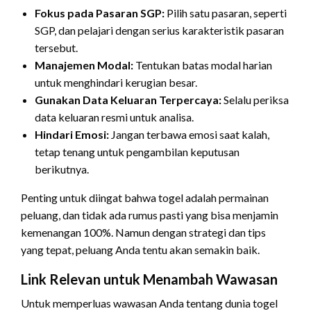
Fokus pada Pasaran SGP:
Pilih satu pasaran, seperti
SGP, dan pelajari dengan serius karakteristik pasaran
tersebut.
Manajemen Modal:
Tentukan batas modal harian
untuk menghindari kerugian besar.
Gunakan Data Keluaran Terpercaya:
Selalu periksa
data keluaran resmi untuk analisa.
Hindari Emosi:
Jangan terbawa emosi saat kalah,
tetap tenang untuk pengambilan keputusan
berikutnya.
Penting untuk diingat bahwa togel adalah permainan
peluang, dan tidak ada rumus pasti yang bisa menjamin
kemenangan 100%. Namun dengan strategi dan tips
yang tepat, peluang Anda tentu akan semakin baik.
Link Relevan untuk Menambah Wawasan
Untuk memperluas wawasan Anda tentang dunia togel