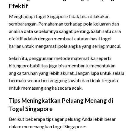
Efektif
Menghadapi togel Singapore tidak bisa dilakukan
sembarangan. Pemahaman terhadap pola keluaran dan
analisa data sebelumnya sangat penting. Salah satu cara
efektif adalah dengan membuat catatan hasil togel
harian untuk mengamati pola angka yang sering muncul.
Selain itu, penggunaan metode matematika seperti
hitung probabilitas juga bisa membantu menentukan
angka taruhan yang lebih akurat. Jangan lupa untuk selalu
bermain secara bertanggung jawab dan tidak tergoda
untuk memasang angka secara acak.
Tips Meningkatkan Peluang Menang di
Togel Singapore
Berikut beberapa tips agar peluang Anda lebih besar
dalam memenangkan togel Singapore: