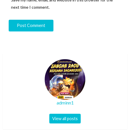
next time I comment.
adminn1
View all posts