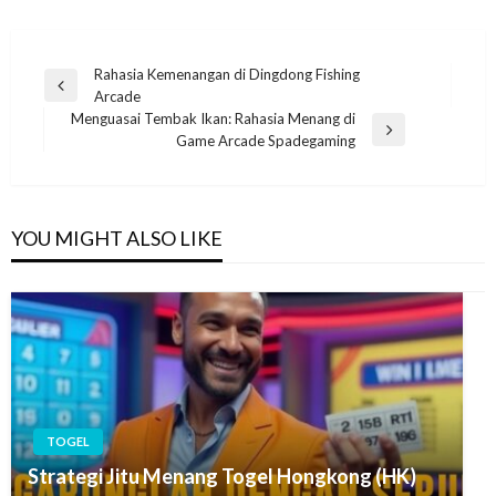
Post
Rahasia Kemenangan di Dingdong Fishing
Previous
Arcade
navigation
Post
Menguasai Tembak Ikan: Rahasia Menang di
Next
Game Arcade Spadegaming
Post
YOU MIGHT ALSO LIKE
TOGEL
Strategi Jitu Menang Togel Hongkong (HK)