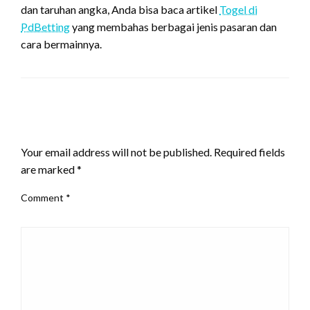
dan taruhan angka, Anda bisa baca artikel
Togel di
PdBetting
yang membahas berbagai jenis pasaran dan
cara bermainnya.
LEAVE A RESPONSE
Your email address will not be published.
Required fields
are marked
*
Comment
*