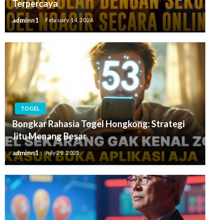
Terpercaya
adminn1
February 14, 2026
TOGEL
Bongkar Rahasia Togel Hongkong: Strategi
Jitu Menang Besar
adminn1
July 29, 2025