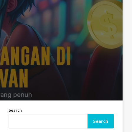
Search
Search