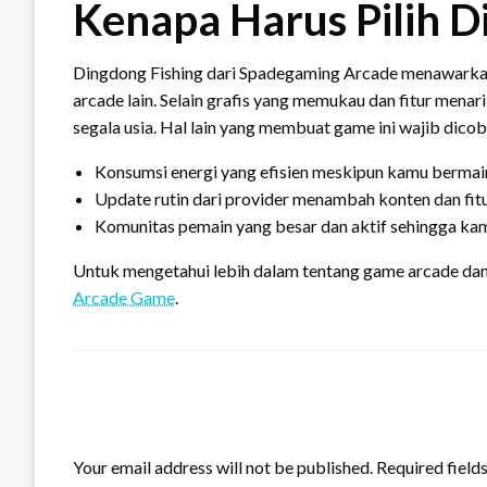
Kenapa Harus Pilih D
Dingdong Fishing dari Spadegaming Arcade menawarkan
arcade lain. Selain grafis yang memukau dan fitur mena
segala usia. Hal lain yang membuat game ini wajib dicob
Konsumsi energi yang efisien meskipun kamu bermai
Update rutin dari provider menambah konten dan fitu
Komunitas pemain yang besar dan aktif sehingga kamu
Untuk mengetahui lebih dalam tentang game arcade dan
Arcade Game
.
LEAVE A RESPONSE
Your email address will not be published.
Required field