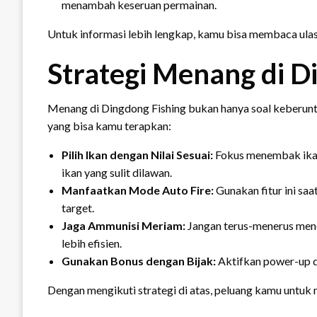
menambah keseruan permainan.
Untuk informasi lebih lengkap, kamu bisa membaca ulas
Strategi Menang di D
Menang di Dingdong Fishing bukan hanya soal keberuntu
yang bisa kamu terapkan:
Pilih Ikan dengan Nilai Sesuai:
Fokus menembak ikan
ikan yang sulit dilawan.
Manfaatkan Mode Auto Fire:
Gunakan fitur ini sa
target.
Jaga Ammunisi Meriam:
Jangan terus-menerus mene
lebih efisien.
Gunakan Bonus dengan Bijak:
Aktifkan power-up d
Dengan mengikuti strategi di atas, peluang kamu untuk m