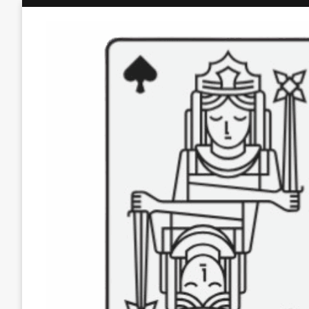
Skip
to
content