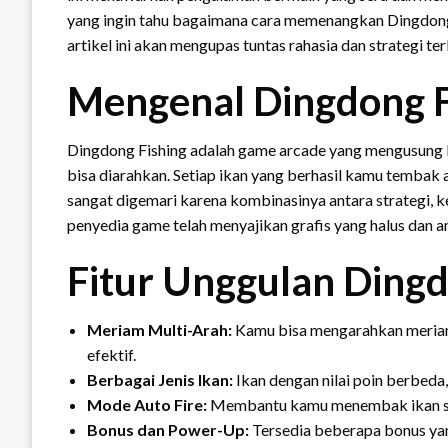
yang ingin tahu bagaimana cara memenangkan Dingdong
artikel ini akan mengupas tuntas rahasia dan strategi ter
Mengenal Dingdong F
Dingdong Fishing adalah game arcade yang mengusung
bisa diarahkan. Setiap ikan yang berhasil kamu tembak 
sangat digemari karena kombinasinya antara strategi,
penyedia game telah menyajikan grafis yang halus dan an
Fitur Unggulan Dingd
Meriam Multi-Arah:
Kamu bisa mengarahkan meriam
efektif.
Berbagai Jenis Ikan:
Ikan dengan nilai poin berbeda
Mode Auto Fire:
Membantu kamu menembak ikan seca
Bonus dan Power-Up:
Tersedia beberapa bonus ya