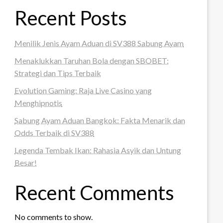
Recent Posts
Menilik Jenis Ayam Aduan di SV388 Sabung Ayam
Menaklukkan Taruhan Bola dengan SBOBET:
Strategi dan Tips Terbaik
Evolution Gaming: Raja Live Casino yang
Menghipnotis
Sabung Ayam Aduan Bangkok: Fakta Menarik dan
Odds Terbaik di SV388
Legenda Tembak Ikan: Rahasia Asyik dan Untung
Besar!
Recent Comments
No comments to show.