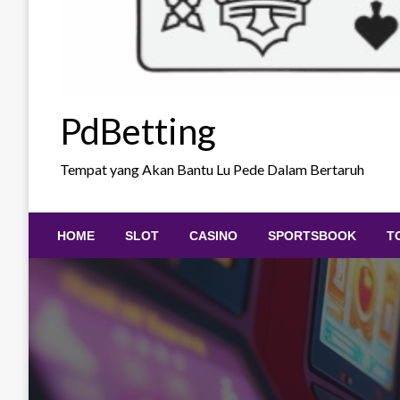
PdBetting
Tempat yang Akan Bantu Lu Pede Dalam Bertaruh
HOME
SLOT
CASINO
SPORTSBOOK
T