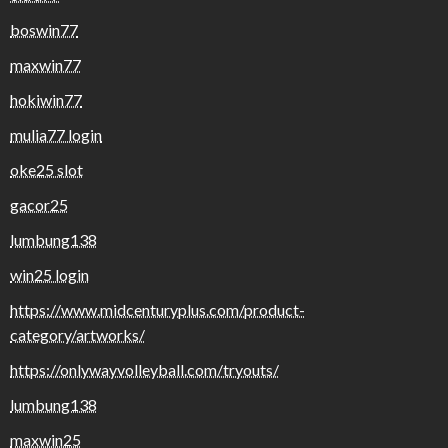
boswin77
maxwin77
hokiwin77
mulia77 login
oke25 slot
gacor25
lumbung138
win25 login
https://www.midcenturyplus.com/product-
category/artworks/
https://onlywayvolleyball.com/tryouts/
lumbung138
maxwin25