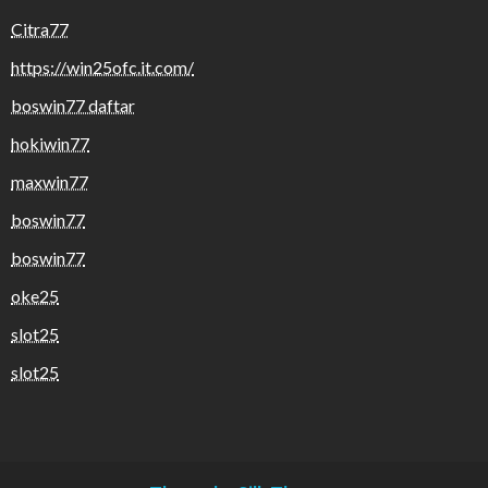
Citra77
https://win25ofc.it.com/
boswin77 daftar
hokiwin77
maxwin77
boswin77
boswin77
oke25
slot25
slot25