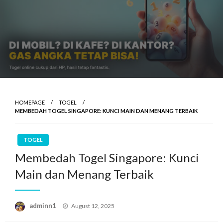
HOMEPAGE
TOGEL
MEMBEDAH TOGEL SINGAPORE: KUNCI MAIN DAN MENANG TERBAIK
TOGEL
Membedah Togel Singapore: Kunci
Main dan Menang Terbaik
Posted
adminn1
August 12, 2025
on