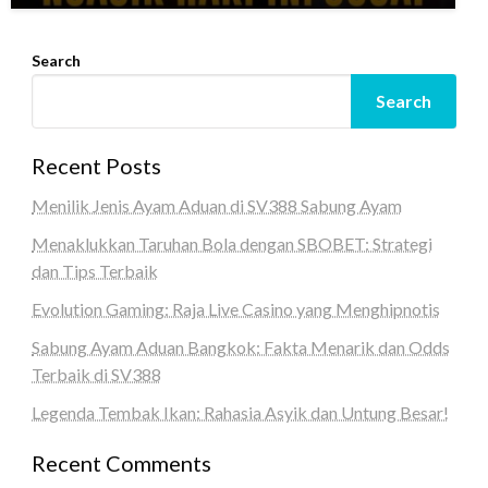
Search
Search
Recent Posts
Menilik Jenis Ayam Aduan di SV388 Sabung Ayam
Menaklukkan Taruhan Bola dengan SBOBET: Strategi
dan Tips Terbaik
Evolution Gaming: Raja Live Casino yang Menghipnotis
Sabung Ayam Aduan Bangkok: Fakta Menarik dan Odds
Terbaik di SV388
Legenda Tembak Ikan: Rahasia Asyik dan Untung Besar!
Recent Comments