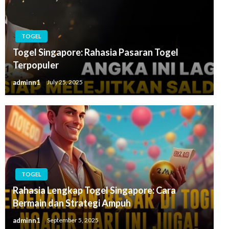
TOGEL
Togel Singapore: Rahasia Pasaran Togel
Terpopuler
adminn1
July 25, 2025
TOGEL
Rahasia Lengkap Togel Singapore: Cara
Bermain dan Strategi Ampuh
adminn1
September 5, 2025