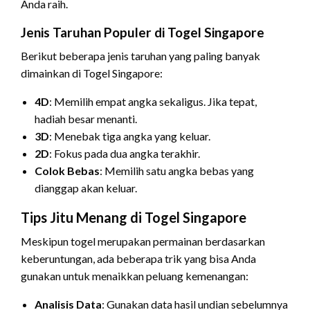
Anda raih.
Jenis Taruhan Populer di Togel Singapore
Berikut beberapa jenis taruhan yang paling banyak
dimainkan di Togel Singapore:
4D
: Memilih empat angka sekaligus. Jika tepat,
hadiah besar menanti.
3D
: Menebak tiga angka yang keluar.
2D
: Fokus pada dua angka terakhir.
Colok Bebas
: Memilih satu angka bebas yang
dianggap akan keluar.
Tips Jitu Menang di Togel Singapore
Meskipun togel merupakan permainan berdasarkan
keberuntungan, ada beberapa trik yang bisa Anda
gunakan untuk menaikkan peluang kemenangan:
Analisis Data
: Gunakan data hasil undian sebelumnya