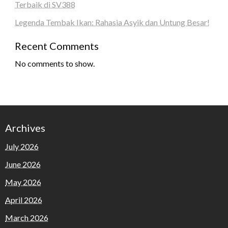
Terbaik di SV388
Legenda Tembak Ikan: Rahasia Asyik dan Untung Besar!
Recent Comments
No comments to show.
Archives
July 2026
June 2026
May 2026
April 2026
March 2026