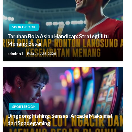
SPORTSBOOK
Taruhan Bola Asian Handicap: Strategi Jitu
Menang Besar
adminn1
February 26, 2026
SPORTSBOOK
Dingdong Fishing: Sensasi Arcade Maksimal
dari Spadegaming