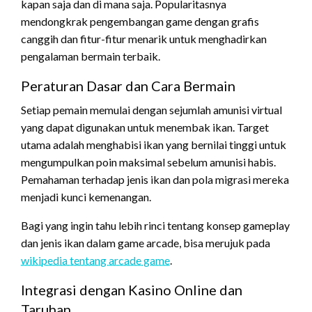
kapan saja dan di mana saja. Popularitasnya
mendongkrak pengembangan game dengan grafis
canggih dan fitur-fitur menarik untuk menghadirkan
pengalaman bermain terbaik.
Peraturan Dasar dan Cara Bermain
Setiap pemain memulai dengan sejumlah amunisi virtual
yang dapat digunakan untuk menembak ikan. Target
utama adalah menghabisi ikan yang bernilai tinggi untuk
mengumpulkan poin maksimal sebelum amunisi habis.
Pemahaman terhadap jenis ikan dan pola migrasi mereka
menjadi kunci kemenangan.
Bagi yang ingin tahu lebih rinci tentang konsep gameplay
dan jenis ikan dalam game arcade, bisa merujuk pada
wikipedia tentang arcade game
.
Integrasi dengan Kasino Online dan
Taruhan