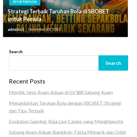
SPORTSBOOK
Strategi Terbaik Taruhan Bola di SBOBET
untuk Pemula
adminn1
December 29, 2025
Search
Search
Recent Posts
Menilik Jenis Ayam Aduan di SV388 Sabung Ayam
Menaklukkan Taruhan Bola dengan SBOBET: Strategi
dan Tips Terbaik
Evolution Gaming: Raja Live Casino yang Menghipnotis
Sabung Ayam Aduan Bangkok: Fakta Menarik dan Odds