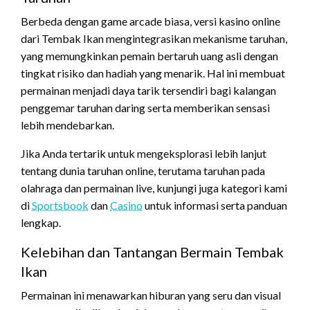
Berbeda dengan game arcade biasa, versi kasino online
dari Tembak Ikan mengintegrasikan mekanisme taruhan,
yang memungkinkan pemain bertaruh uang asli dengan
tingkat risiko dan hadiah yang menarik. Hal ini membuat
permainan menjadi daya tarik tersendiri bagi kalangan
penggemar taruhan daring serta memberikan sensasi
lebih mendebarkan.
Jika Anda tertarik untuk mengeksplorasi lebih lanjut
tentang dunia taruhan online, terutama taruhan pada
olahraga dan permainan live, kunjungi juga kategori kami
di
Sportsbook
dan
Casino
untuk informasi serta panduan
lengkap.
Kelebihan dan Tantangan Bermain Tembak
Ikan
Permainan ini menawarkan hiburan yang seru dan visual