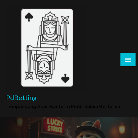
Skip
to
content
PdBetting
Tempat yang Akan Bantu Lu Pede Dalam Bertaruh