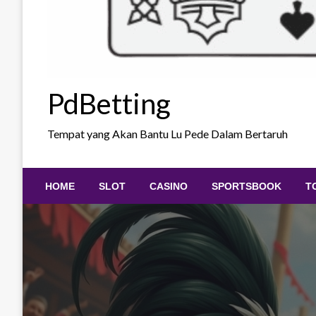
PdBetting
Tempat yang Akan Bantu Lu Pede Dalam Bertaruh
HOME
SLOT
CASINO
SPORTSBOOK
T