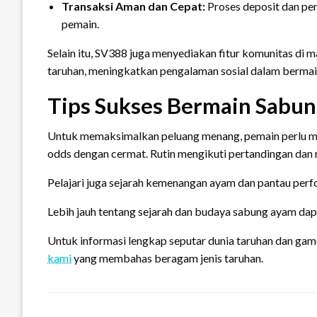
Transaksi Aman dan Cepat:
Proses deposit dan pe
pemain.
Selain itu, SV388 juga menyediakan fitur komunitas di 
taruhan, meningkatkan pengalaman sosial dalam bermai
Tips Sukses Bermain Sabu
Untuk memaksimalkan peluang menang, pemain perlu m
odds dengan cermat. Rutin mengikuti pertandingan dan me
Pelajari juga sejarah kemenangan ayam dan pantau perf
Lebih jauh tentang sejarah dan budaya sabung ayam da
Untuk informasi lengkap seputar dunia taruhan dan gam
kami
yang membahas beragam jenis taruhan.