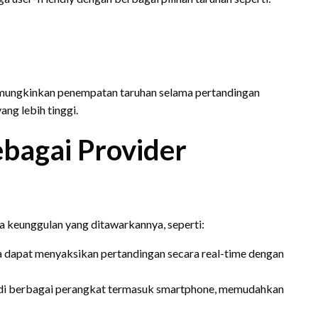
emungkinkan penempatan taruhan selama pertandingan
ng lebih tinggi.
bagai Provider
a keunggulan yang ditawarkannya, seperti:
dapat menyaksikan pertandingan secara real-time dengan
 di berbagai perangkat termasuk smartphone, memudahkan