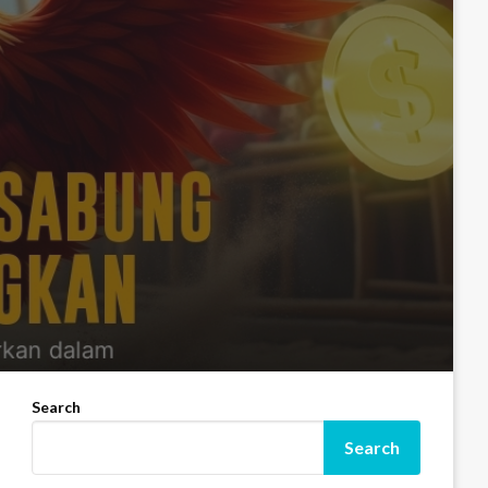
Search
Search