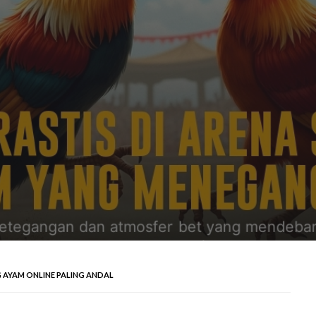
 AYAM ONLINE PALING ANDAL