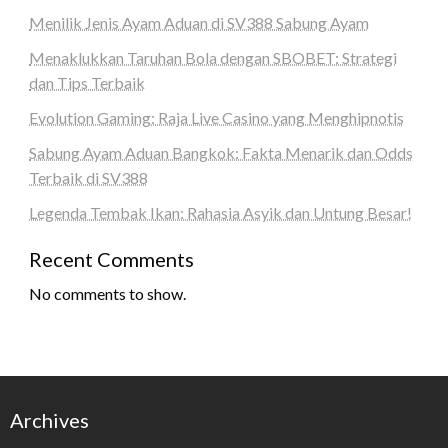
Menilik Jenis Ayam Aduan di SV388 Sabung Ayam
Menaklukkan Taruhan Bola dengan SBOBET: Strategi
dan Tips Terbaik
Evolution Gaming: Raja Live Casino yang Menghipnotis
Sabung Ayam Aduan Bangkok: Fakta Menarik dan Odds
Terbaik di SV388
Legenda Tembak Ikan: Rahasia Asyik dan Untung Besar!
Recent Comments
No comments to show.
Archives