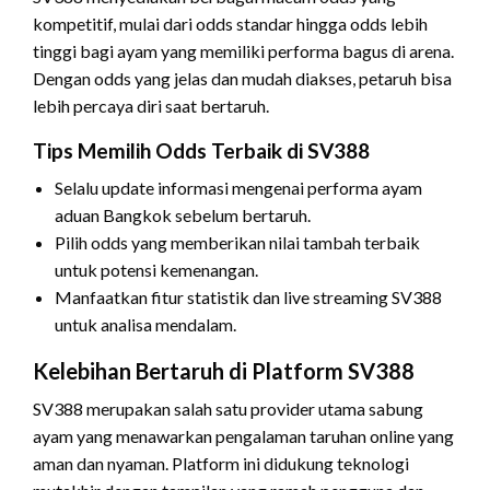
kompetitif, mulai dari odds standar hingga odds lebih
tinggi bagi ayam yang memiliki performa bagus di arena.
Dengan odds yang jelas dan mudah diakses, petaruh bisa
lebih percaya diri saat bertaruh.
Tips Memilih Odds Terbaik di SV388
Selalu update informasi mengenai performa ayam
aduan Bangkok sebelum bertaruh.
Pilih odds yang memberikan nilai tambah terbaik
untuk potensi kemenangan.
Manfaatkan fitur statistik dan live streaming SV388
untuk analisa mendalam.
Kelebihan Bertaruh di Platform SV388
SV388 merupakan salah satu provider utama sabung
ayam yang menawarkan pengalaman taruhan online yang
aman dan nyaman. Platform ini didukung teknologi