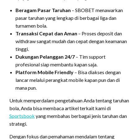
Beragam Pasar Taruhan
– SBOBET menawarkan
pasar taruhan yang lengkap di berbagai liga dan
turnamen bola.
Transaksi Cepat dan Aman
– Proses deposit dan
withdraw sangat mudah dan cepat dengan keamanan
tinggi.
Dukungan Pelanggan 24/7
– Tim support
profesional siap membantu kapan saja.
Platform Mobile Friendly
– Bisa diakses dengan
lancar melalui perangkat mobile kapan pun dan di
mana pun.
Untuk memperdalam pengetahuan Anda tentang taruhan
bola, Anda bisa membaca artikel terkait kami di
Sportsbook
yang membahas berbagai jenis taruhan dan
strategi.
Dengan fokus dan pemahaman mendalam tentang