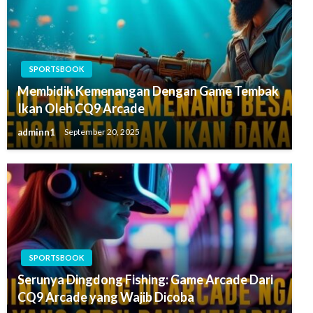
SPORTSBOOK
Membidik Kemenangan Dengan Game Tembak
Ikan Oleh CQ9 Arcade
adminn1
September 20, 2025
SPORTSBOOK
Serunya Dingdong Fishing: Game Arcade Dari
CQ9 Arcade yang Wajib Dicoba