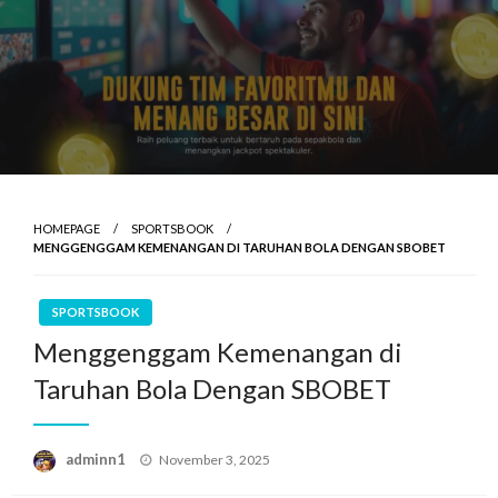
HOMEPAGE
SPORTSBOOK
MENGGENGGAM KEMENANGAN DI TARUHAN BOLA DENGAN SBOBET
SPORTSBOOK
Menggenggam Kemenangan di
Taruhan Bola Dengan SBOBET
Posted
adminn1
November 3, 2025
on