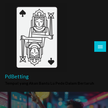
Skip
to
content
PdBetting
Tempat yang Akan Bantu Lu Pede Dalam Bertaruh