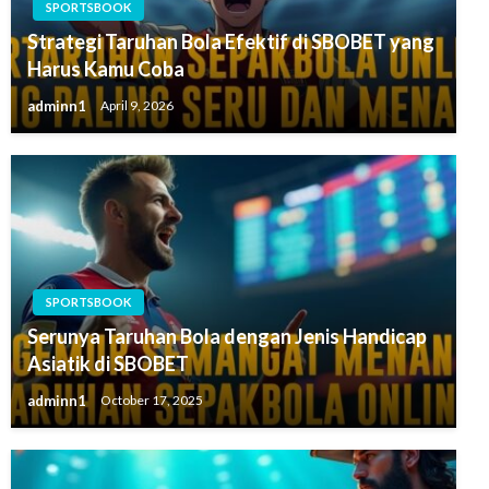
SPORTSBOOK
Strategi Taruhan Bola Efektif di SBOBET yang
Harus Kamu Coba
adminn1
April 9, 2026
SPORTSBOOK
Serunya Taruhan Bola dengan Jenis Handicap
Asiatik di SBOBET
adminn1
October 17, 2025