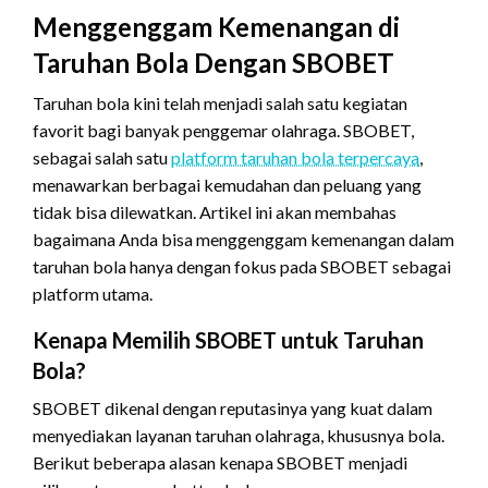
Menggenggam Kemenangan di
Taruhan Bola Dengan SBOBET
Taruhan bola kini telah menjadi salah satu kegiatan
favorit bagi banyak penggemar olahraga. SBOBET,
sebagai salah satu
platform taruhan bola terpercaya
,
menawarkan berbagai kemudahan dan peluang yang
tidak bisa dilewatkan. Artikel ini akan membahas
bagaimana Anda bisa menggenggam kemenangan dalam
taruhan bola hanya dengan fokus pada SBOBET sebagai
platform utama.
Kenapa Memilih SBOBET untuk Taruhan
Bola?
SBOBET dikenal dengan reputasinya yang kuat dalam
menyediakan layanan taruhan olahraga, khususnya bola.
Berikut beberapa alasan kenapa SBOBET menjadi