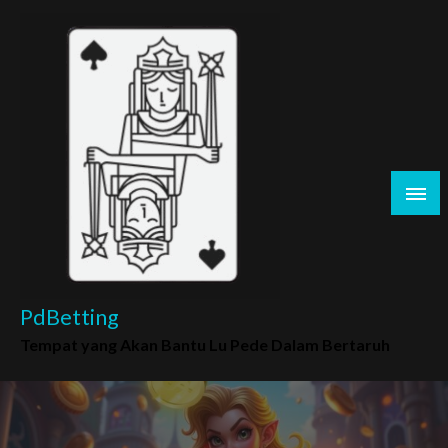
Skip
to
content
PdBetting
Tempat yang Akan Bantu Lu Pede Dalam Bertaruh