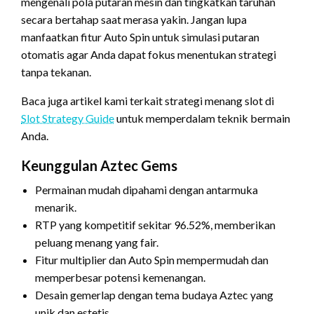
mengenali pola putaran mesin dan tingkatkan taruhan
secara bertahap saat merasa yakin. Jangan lupa
manfaatkan fitur Auto Spin untuk simulasi putaran
otomatis agar Anda dapat fokus menentukan strategi
tanpa tekanan.
Baca juga artikel kami terkait strategi menang slot di
Slot Strategy Guide
untuk memperdalam teknik bermain
Anda.
Keunggulan Aztec Gems
Permainan mudah dipahami dengan antarmuka
menarik.
RTP yang kompetitif sekitar 96.52%, memberikan
peluang menang yang fair.
Fitur multiplier dan Auto Spin mempermudah dan
memperbesar potensi kemenangan.
Desain gemerlap dengan tema budaya Aztec yang
unik dan estetis.