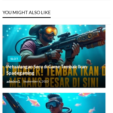
YOU MIGHT ALSO LIKE
SLOT
Petualangan Seru di Game Tembak Ikan
Spadegaming
adminn1
September 6, 2025