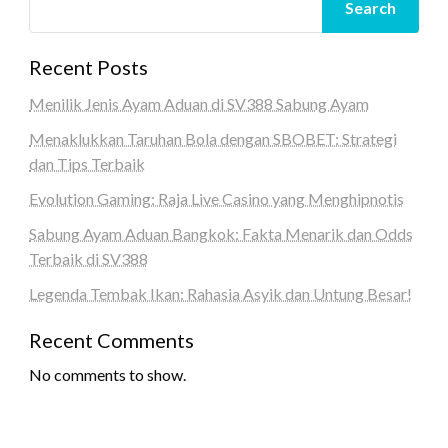
Search
Recent Posts
Menilik Jenis Ayam Aduan di SV388 Sabung Ayam
Menaklukkan Taruhan Bola dengan SBOBET: Strategi
dan Tips Terbaik
Evolution Gaming: Raja Live Casino yang Menghipnotis
Sabung Ayam Aduan Bangkok: Fakta Menarik dan Odds
Terbaik di SV388
Legenda Tembak Ikan: Rahasia Asyik dan Untung Besar!
Recent Comments
No comments to show.