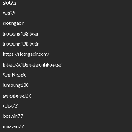
slot25
win25
slot ngacir
lumbung138 login
lumbung138 login
https://slotngacir.com/
https://p4tkmatematika.org/
Slot Ngacir
lumbung138
sensational77
citra77
boswin77
maxwin77