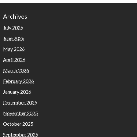
Archives
July 2026
June 2026
May 2026
April 2026
March 2026
February 2026
January 2026
December 2025
November 2025
October 2025
September 2025