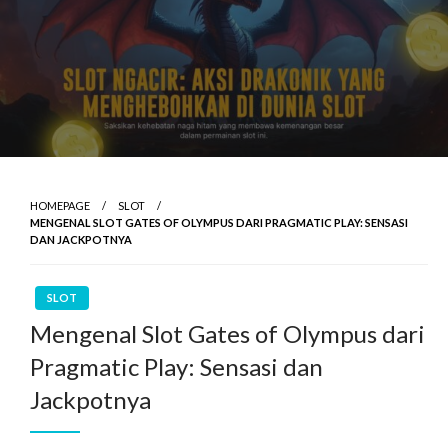
HOMEPAGE
SLOT
MENGENAL SLOT GATES OF OLYMPUS DARI PRAGMATIC PLAY: SENSASI
DAN JACKPOTNYA
SLOT
Mengenal Slot Gates of Olympus dari
Pragmatic Play: Sensasi dan
Jackpotnya