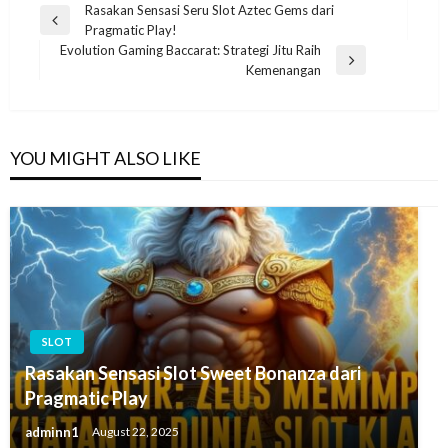
Post
Rasakan Sensasi Seru Slot Aztec Gems dari
Previous
Pragmatic Play!
navigation
Post
Evolution Gaming Baccarat: Strategi Jitu Raih
Next
Kemenangan
Post
YOU MIGHT ALSO LIKE
SLOT
Rasakan Sensasi Slot Sweet Bonanza dari
Pragmatic Play
adminn1
August 22, 2025