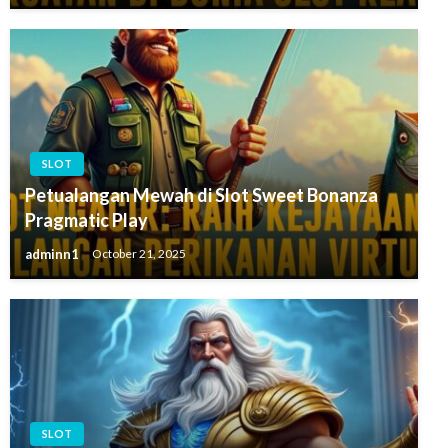
SLOT
Petualangan Mewah di Slot Sweet Bonanza
Pragmatic Play
adminn1
October 21, 2025
SLOT