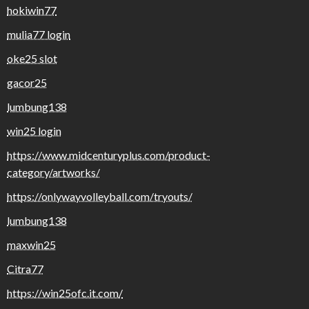
hokiwin77
mulia77 login
oke25 slot
gacor25
lumbung138
win25 login
https://www.midcenturyplus.com/product-
category/artworks/
https://onlywayvolleyball.com/tryouts/
lumbung138
maxwin25
Citra77
https://win25ofc.it.com/