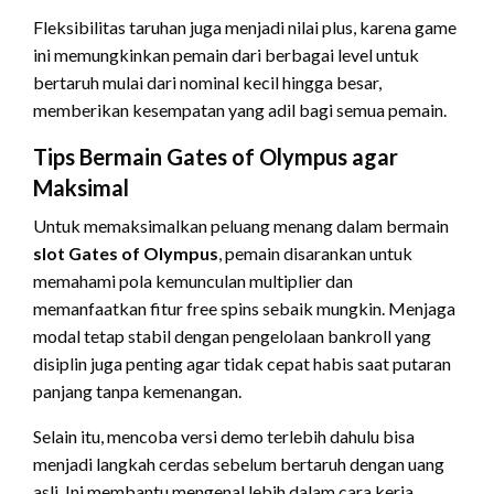
Fleksibilitas taruhan juga menjadi nilai plus, karena game
ini memungkinkan pemain dari berbagai level untuk
bertaruh mulai dari nominal kecil hingga besar,
memberikan kesempatan yang adil bagi semua pemain.
Tips Bermain Gates of Olympus agar
Maksimal
Untuk memaksimalkan peluang menang dalam bermain
slot Gates of Olympus
, pemain disarankan untuk
memahami pola kemunculan multiplier dan
memanfaatkan fitur free spins sebaik mungkin. Menjaga
modal tetap stabil dengan pengelolaan bankroll yang
disiplin juga penting agar tidak cepat habis saat putaran
panjang tanpa kemenangan.
Selain itu, mencoba versi demo terlebih dahulu bisa
menjadi langkah cerdas sebelum bertaruh dengan uang
asli. Ini membantu mengenal lebih dalam cara kerja