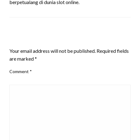
berpetualang di dunia slot online.
LEAVE A RESPONSE
Your email address will not be published.
Required fields
are marked
*
Comment
*