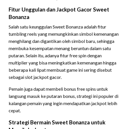
Fitur Unggulan dan Jackpot Gacor Sweet
Bonanza
Salah satu keunggulan Sweet Bonanza adalah fitur
tumbling reels yang memungkinkan simbol kemenangan
menghilang dan digantikan oleh simbol baru, sehingga
membuka kesempatan menang beruntun dalam satu
putaran. Selain itu, adanya fitur free spin dengan
multiplier yang bisa meningkatkan kemenangan hingga
beberapa kali lipat membuat game ini sering disebut
sebagai slot jackpot gacor.
Pemain juga dapat membeli bonus free spins untuk
langsung masuk ke putaran bonus, strategi ini populer di
kalangan pemain yang ingin mendapatkan jackpot lebih
cepat.
Strategi Bermain Sweet Bonanza untuk