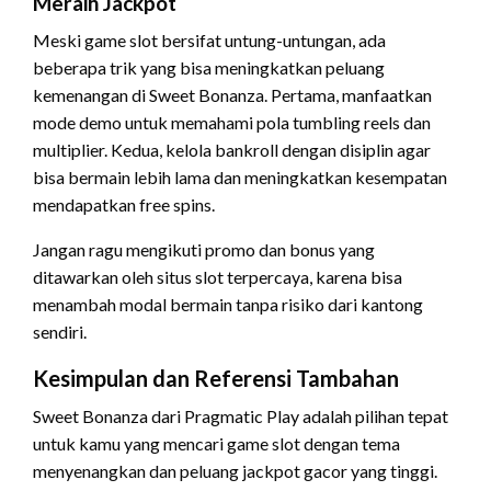
Meraih Jackpot
Meski game slot bersifat untung-untungan, ada
beberapa trik yang bisa meningkatkan peluang
kemenangan di Sweet Bonanza. Pertama, manfaatkan
mode demo untuk memahami pola tumbling reels dan
multiplier. Kedua, kelola bankroll dengan disiplin agar
bisa bermain lebih lama dan meningkatkan kesempatan
mendapatkan free spins.
Jangan ragu mengikuti promo dan bonus yang
ditawarkan oleh situs slot terpercaya, karena bisa
menambah modal bermain tanpa risiko dari kantong
sendiri.
Kesimpulan dan Referensi Tambahan
Sweet Bonanza dari Pragmatic Play adalah pilihan tepat
untuk kamu yang mencari game slot dengan tema
menyenangkan dan peluang jackpot gacor yang tinggi.