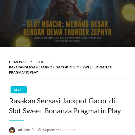
HOMEPAGE
SLOT
RASAKAN SENSASI JACKPOT GACOR DI SLOT SWEET BONANZA
PRAGMATIC PLAY
SLOT
Rasakan Sensasi Jackpot Gacor di
Slot Sweet Bonanza Pragmatic Play
Posted
adminn1
September 23, 2025
on