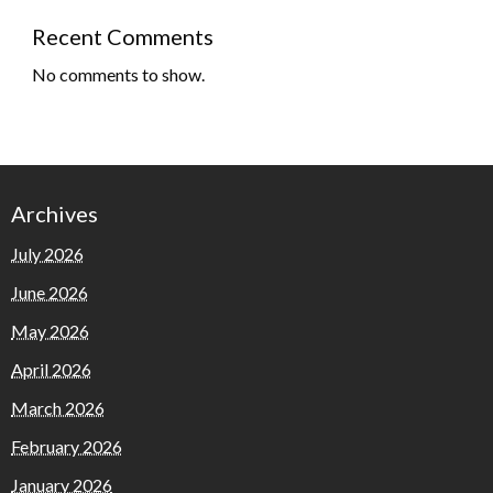
Recent Comments
No comments to show.
Archives
July 2026
June 2026
May 2026
April 2026
March 2026
February 2026
January 2026