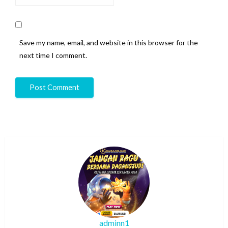
Save my name, email, and website in this browser for the
next time I comment.
adminn1