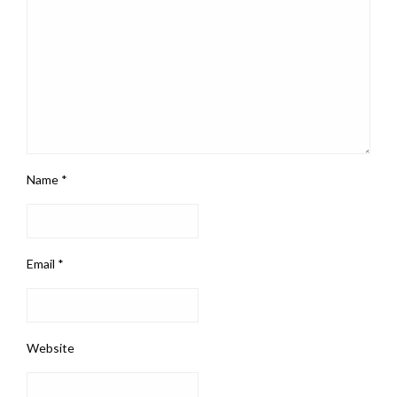
Name
*
Email
*
Website