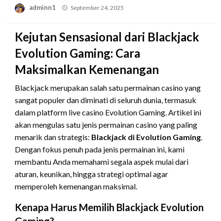
Posted
adminn1
September 24, 2025
on
Kejutan Sensasional dari Blackjack
Evolution Gaming: Cara
Maksimalkan Kemenangan
Blackjack merupakan salah satu permainan casino yang
sangat populer dan diminati di seluruh dunia, termasuk
dalam platform live casino Evolution Gaming. Artikel ini
akan mengulas satu jenis permainan casino yang paling
menarik dan strategis:
Blackjack di Evolution Gaming
.
Dengan fokus penuh pada jenis permainan ini, kami
membantu Anda memahami segala aspek mulai dari
aturan, keunikan, hingga strategi optimal agar
memperoleh kemenangan maksimal.
Kenapa Harus Memilih Blackjack Evolution
Gaming?