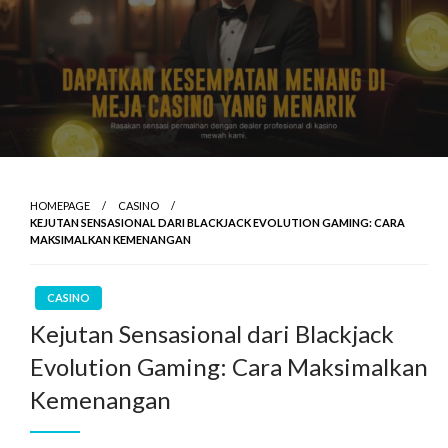
HOMEPAGE
CASINO
KEJUTAN SENSASIONAL DARI BLACKJACK EVOLUTION GAMING: CARA
MAKSIMALKAN KEMENANGAN
CASINO
Kejutan Sensasional dari Blackjack
Evolution Gaming: Cara Maksimalkan
Kemenangan