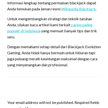
Informasi lengkap tentang permainan blackjack dapat
Anda temukan pada laman resmi
Wikipedia Blackjack
.
Untuk mengembangkan strategi dan teknik taruhan
Anda, silakan baca artikel kami terkait
casino paling
populer di Indonesia
yang memuat banyak tips dan trik
seru.
Dengan memahami setiap detail dari Blackjack Evolution
Gaming, Anda tidak hanya bermain untuk hiburan tapi
juga peluang meraih keuntungan maksimal dengan cara
yang menyenangkan dan profesional.
LEAVE A RESPONSE
Your email address will not be published.
Required fields