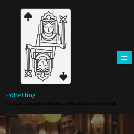
Skip
to
content
PdBetting
Tempat yang Akan Bantu Lu Pede Dalam Bertaruh