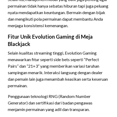
permainan tidak hanya sebatas hiburan tapi juga peluang
nyata mendapatkan keuntungan. Bermain dengan bijak
dan mengikuti pola permainan dapat membantu Anda
menjaga konsistensi kemenangan.
Fitur Unik Evolution Gaming di Meja
Blackjack
Selain kualitas streaming tinggi, Evolution Gaming
menawarkan fitur seperti side bets seperti “Perfect
Pairs” dan “21+3” yang memberikan variasi taruhan
sampingan menarik. Interaksi langsung dengan dealer
dan pemain lain juga menambah keasikan serta keseruan
permainan.
Penggunaan teknologi RNG (Random Number
Generator) dan sertifikasi dari badan pengawas
menjamin permainan yang adil dan transparan.