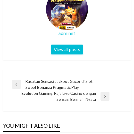
adminn1
View all posts
Post
Rasakan Sensasi Jackpot Gacor di Slot
Previous
Sweet Bonanza Pragmatic Play
navigation
Post
Evolution Gaming: Raja Live Casino dengan
Next
Sensasi Bermain Nyata
Post
YOU MIGHT ALSO LIKE