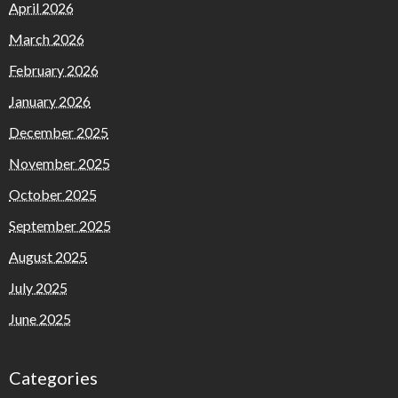
April 2026
March 2026
February 2026
January 2026
December 2025
November 2025
October 2025
September 2025
August 2025
July 2025
June 2025
Categories