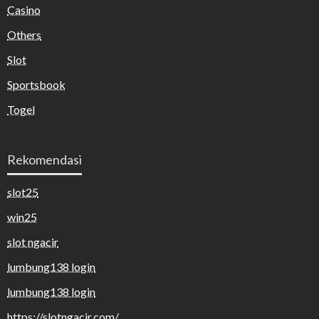
Casino
Others
Slot
Sportsbook
Togel
Rekomendasi
slot25
win25
slot ngacir
lumbung138 login
lumbung138 login
https://slotngacir.com/