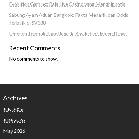
Evolution Gaming: Raja Live Casino yang Menghipnotis
Sabung Ayam Aduan Bangkok: Fakta Menarik dan Odds
Terbaik di SV388
Legenda Tembak Ikan: Rahasia Asyik dan Untung Besar!
Recent Comments
No comments to show.
Archives
July 2026
June 2026
May 2026