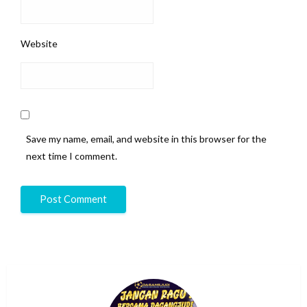
Website
Save my name, email, and website in this browser for the
next time I comment.