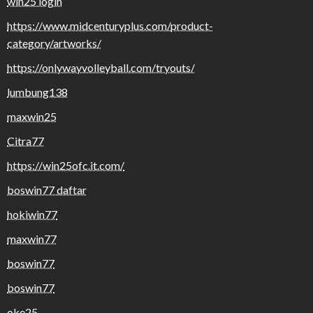
win25 login
https://www.midcenturyplus.com/product-
category/artworks/
https://onlywayvolleyball.com/tryouts/
lumbung138
maxwin25
Citra77
https://win25ofc.it.com/
boswin77 daftar
hokiwin77
maxwin77
boswin77
boswin77
oke25