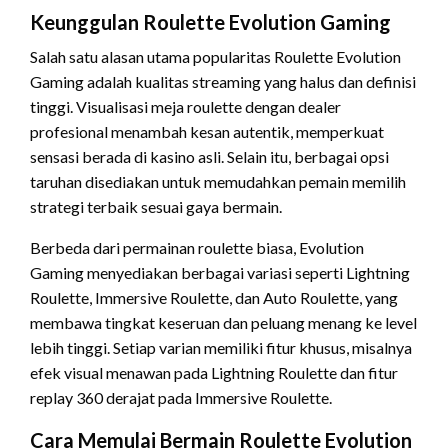
Keunggulan Roulette Evolution Gaming
Salah satu alasan utama popularitas Roulette Evolution
Gaming adalah kualitas streaming yang halus dan definisi
tinggi. Visualisasi meja roulette dengan dealer
profesional menambah kesan autentik, memperkuat
sensasi berada di kasino asli. Selain itu, berbagai opsi
taruhan disediakan untuk memudahkan pemain memilih
strategi terbaik sesuai gaya bermain.
Berbeda dari permainan roulette biasa, Evolution
Gaming menyediakan berbagai variasi seperti Lightning
Roulette, Immersive Roulette, dan Auto Roulette, yang
membawa tingkat keseruan dan peluang menang ke level
lebih tinggi. Setiap varian memiliki fitur khusus, misalnya
efek visual menawan pada Lightning Roulette dan fitur
replay 360 derajat pada Immersive Roulette.
Cara Memulai Bermain Roulette Evolution