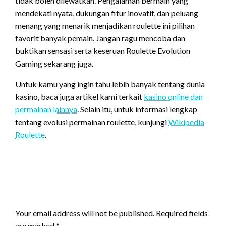
tidak boleh dilewatkan. Pengalaman bermain yang
mendekati nyata, dukungan fitur inovatif, dan peluang
menang yang menarik menjadikan roulette ini pilihan
favorit banyak pemain. Jangan ragu mencoba dan
buktikan sensasi serta keseruan Roulette Evolution
Gaming sekarang juga.
Untuk kamu yang ingin tahu lebih banyak tentang dunia
kasino, baca juga artikel kami terkait
kasino online dan
permainan lainnya
. Selain itu, untuk informasi lengkap
tentang evolusi permainan roulette, kunjungi
Wikipedia
Roulette
.
LEAVE A RESPONSE
Your email address will not be published.
Required fields
are marked
*