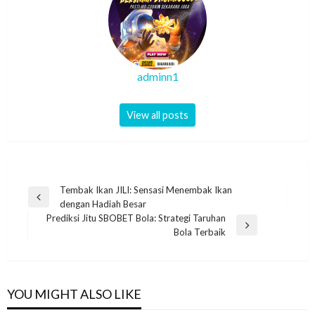
adminn1
View all posts
Post
Tembak Ikan JILI: Sensasi Menembak Ikan
Previous
dengan Hadiah Besar
navigation
Post
Prediksi Jitu SBOBET Bola: Strategi Taruhan
Next
Bola Terbaik
Post
YOU MIGHT ALSO LIKE