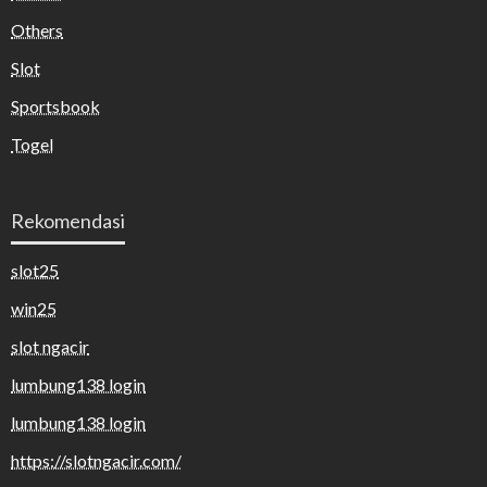
Others
Slot
Sportsbook
Togel
Rekomendasi
slot25
win25
slot ngacir
lumbung138 login
lumbung138 login
https://slotngacir.com/