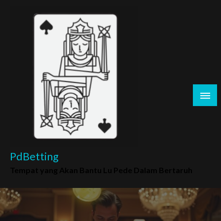
Skip
to
content
PdBetting
Tempat yang Akan Bantu Lu Pede Dalam Bertaruh