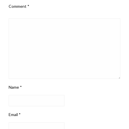
Comment
*
Name
*
Email
*