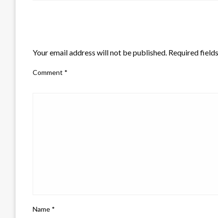
LEAVE A RESPONSE
Your email address will not be published.
Required field
Comment
*
Name
*