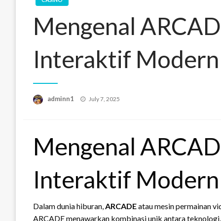
Mengenal ARCADE
Interaktif Modern
Posted
adminn1
July 7, 2025
on
Mengenal ARCADE
Interaktif Modern
Dalam dunia hiburan,
ARCADE
atau mesin permainan vid
ARCADE menawarkan kombinasi unik antara teknologi, s