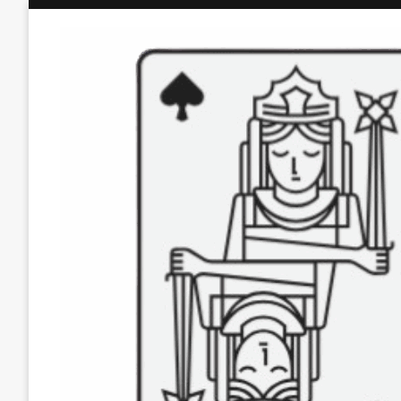
Skip
to
content