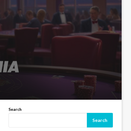
Search
Search