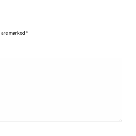
s are marked
*