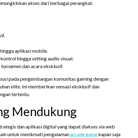
 memungkinkan akses dari berbagai perangkat.
if.
hingga aplikasi mobile.
ontrol hingga setting audio visual.
turnamen dan acara eksklusif.
ribusi pada pengembangan komunitas gaming dengan
an elite. Ini memberikan sensasi eksklusif dan
ngan tertentu.
ng Mendukung
trategis dan aplikasi digital yang dapat diakses via web
emain untuk menikmati pengalaman
arcade game
kapan saja