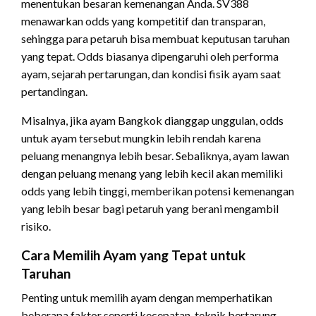
menentukan besaran kemenangan Anda. SV388
menawarkan odds yang kompetitif dan transparan,
sehingga para petaruh bisa membuat keputusan taruhan
yang tepat. Odds biasanya dipengaruhi oleh performa
ayam, sejarah pertarungan, dan kondisi fisik ayam saat
pertandingan.
Misalnya, jika ayam Bangkok dianggap unggulan, odds
untuk ayam tersebut mungkin lebih rendah karena
peluang menangnya lebih besar. Sebaliknya, ayam lawan
dengan peluang menang yang lebih kecil akan memiliki
odds yang lebih tinggi, memberikan potensi kemenangan
yang lebih besar bagi petaruh yang berani mengambil
risiko.
Cara Memilih Ayam yang Tepat untuk
Taruhan
Penting untuk memilih ayam dengan memperhatikan
beberapa faktor seperti kecepatan, teknik bertarung,