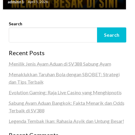
adminn1
April 5, 2026
Search
Search
Recent Posts
Menilik Jenis Ayam Aduan di SV388 Sabung Ayam
Menaklukkan Taruhan Bola dengan SBOBET: Strategi
dan Tips Terbaik
Evolution Gaming: Raja Live Casino yang Menghipnotis
Sabung Ayam Aduan Bangkok: Fakta Menarik dan Odds
Terbaik di SV388
Legenda Tembak Ikan: Rahasia Asyik dan Untung Besar!
Recent Comments