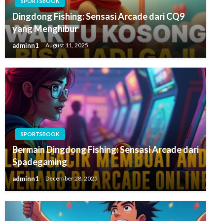
SPORTSBOOK
Dingdong Fishing: Sensasi Arcade dari CQ9
yang Menghibur
adminn1
August 11, 2025
SPORTSBOOK
Bermain Dingdong Fishing: Sensasi Arcade dari
Spadegaming
adminn1
December 28, 2025