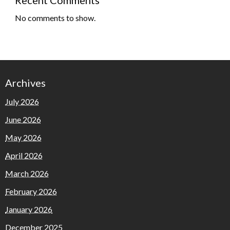
No comments to show.
Archives
July 2026
June 2026
May 2026
April 2026
March 2026
February 2026
January 2026
December 2025