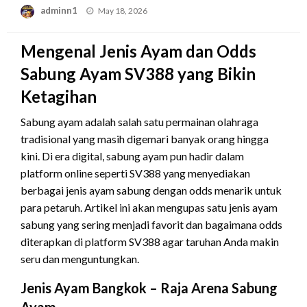
Posted
adminn1
May 18, 2026
on
Mengenal Jenis Ayam dan Odds
Sabung Ayam SV388 yang Bikin
Ketagihan
Sabung ayam adalah salah satu permainan olahraga
tradisional yang masih digemari banyak orang hingga
kini. Di era digital, sabung ayam pun hadir dalam
platform online seperti SV388 yang menyediakan
berbagai jenis ayam sabung dengan odds menarik untuk
para petaruh. Artikel ini akan mengupas satu jenis ayam
sabung yang sering menjadi favorit dan bagaimana odds
diterapkan di platform SV388 agar taruhan Anda makin
seru dan menguntungkan.
Jenis Ayam Bangkok – Raja Arena Sabung
Ayam