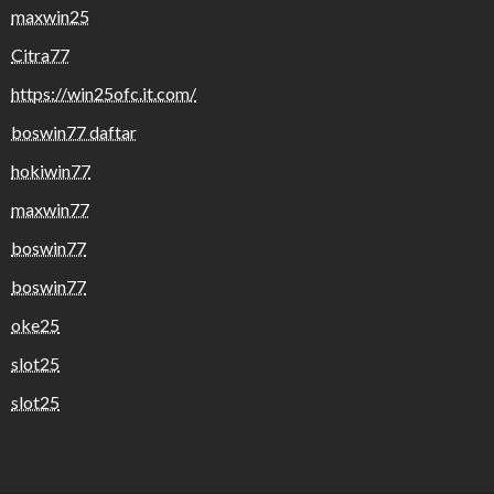
maxwin25
Citra77
https://win25ofc.it.com/
boswin77 daftar
hokiwin77
maxwin77
boswin77
boswin77
oke25
slot25
slot25