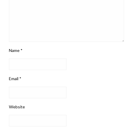
Name
*
Email
*
Website