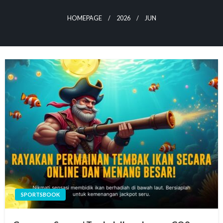
HOMEPAGE
2026
JUN
SPORTSBOOK