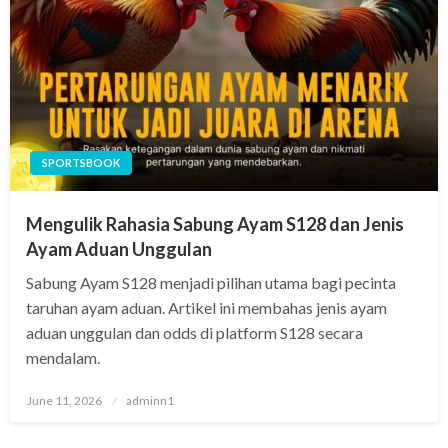
SPORTSBOOK
Mengulik Rahasia Sabung Ayam S128 dan Jenis
Ayam Aduan Unggulan
Sabung Ayam S128 menjadi pilihan utama bagi pecinta
taruhan ayam aduan. Artikel ini membahas jenis ayam
aduan unggulan dan odds di platform S128 secara
mendalam.
Posted
June 11, 2026
adminn1
on