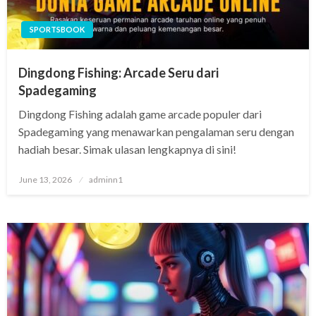
SPORTSBOOK
Dingdong Fishing: Arcade Seru dari
Spadegaming
Dingdong Fishing adalah game arcade populer dari
Spadegaming yang menawarkan pengalaman seru dengan
hadiah besar. Simak ulasan lengkapnya di sini!
Posted
June 13, 2026
adminn1
on