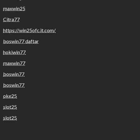
maxwin25
Citra77
https://win25ofc.it.com/
boswin77 daftar
hokiwin77
maxwin77
boswin77
boswin77
oke25
slot25
slot25