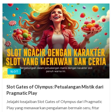
SLOT
Slot Gates of Olympus: Petualangan Mistik dari
Pragmatic Play
Jelajahi keajaiban Slot Gates of Olympus dari Pragmatic
Play yang menawarkan pengalaman bermain seru, fitur