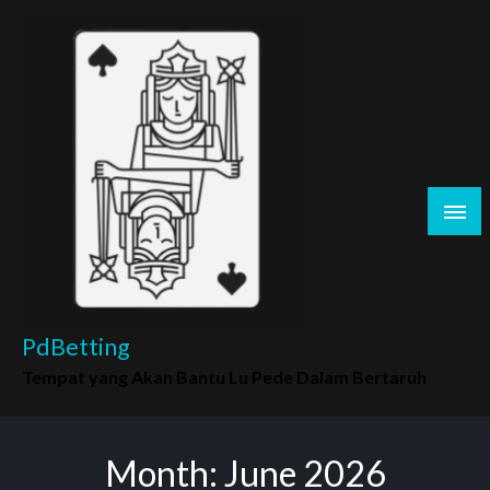
Skip
to
content
PdBetting
Tempat yang Akan Bantu Lu Pede Dalam Bertaruh
Month:
June 2026