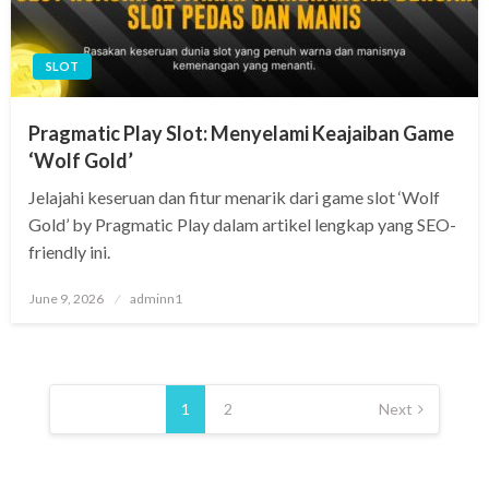
SLOT
Pragmatic Play Slot: Menyelami Keajaiban Game
‘Wolf Gold’
Jelajahi keseruan dan fitur menarik dari game slot ‘Wolf
Gold’ by Pragmatic Play dalam artikel lengkap yang SEO-
friendly ini.
Posted
June 9, 2026
adminn1
on
Posts
pagination
1
2
Next