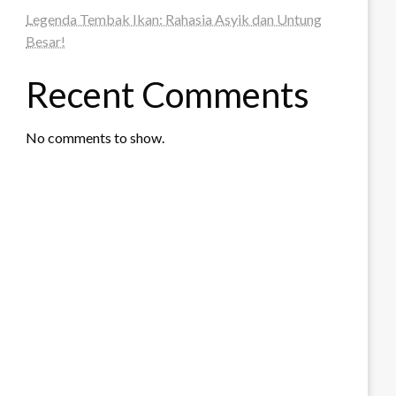
Legenda Tembak Ikan: Rahasia Asyik dan Untung
Besar!
Recent Comments
No comments to show.