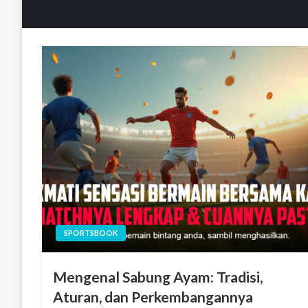
SPORTSBOOK
Mengenal Sabung Ayam: Tradisi,
Aturan, dan Perkembangannya