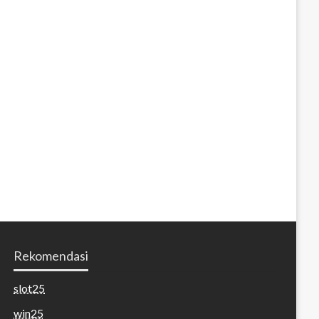
Rekomendasi
slot25
win25