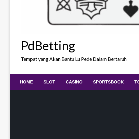
PdBetting
Tempat yang Akan Bantu Lu Pede Dalam Bertaruh
HOME
SLOT
CASINO
SPORTSBOOK
T