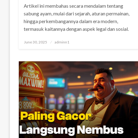
Artikel ini membahas secara mendalam tentang
sabung ayam, mulai dari sejarah, aturan permainan,
hingga perkembangannya dalam era modern,
termasuk kaitannya dengan aspek legal dan sosial.
Posted
June 30, 2025
adminn1
on