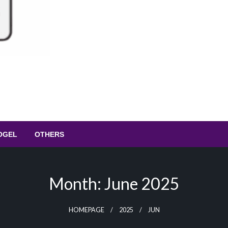
OGEL
OTHERS
Month:
June 2025
HOMEPAGE
2025
JUN