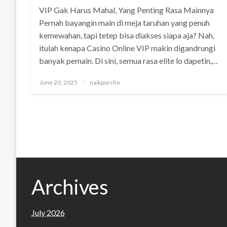
VIP Gak Harus Mahal, Yang Penting Rasa Mainnya
Pernah bayangin main di meja taruhan yang penuh
kemewahan, tapi tetep bisa diakses siapa aja? Nah,
itulah kenapa Casino Online VIP makin digandrungi
banyak pemain. Di sini, semua rasa elite lo dapetin,…
Posted
June 20, 2025
naikporche
on
Archives
July 2026