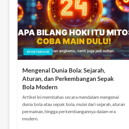
SPORTSBOOK
Mengenal Dunia Bola: Sejarah,
Aturan, dan Perkembangan Sepak
Bola Modern
Artikel ini membahas secara mendalam mengenai
dunia bola atau sepak bola, mulai dari sejarah, aturan
permainan, hingga perkembangannya dalam era
modern.