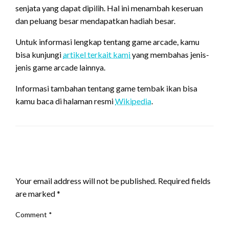
senjata yang dapat dipilih. Hal ini menambah keseruan
dan peluang besar mendapatkan hadiah besar.
Untuk informasi lengkap tentang game arcade, kamu
bisa kunjungi
artikel terkait kami
yang membahas jenis-
jenis game arcade lainnya.
Informasi tambahan tentang game tembak ikan bisa
kamu baca di halaman resmi
Wikipedia
.
LEAVE A RESPONSE
Your email address will not be published.
Required fields
are marked
*
Comment
*