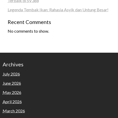
Terbaik di SV388
Legenda Tembak Ikan: Rahasia Asyik dan Untung Besar!
Recent Comments
No comments to show.
Archives
July 2026
June 2026
May 2026
April 2026
March 2026