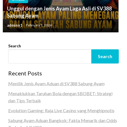
Unggul dengan Jenis Ayam Laga Asli di SV388
Sabung Ayam
adminn1
February 3, 2026
Search
Search
Recent Posts
Menilik Jenis Ayam Aduan di SV388 Sabung Ayam
Menaklukkan Taruhan Bola dengan SBOBET: Strategi
dan Tips Terbaik
Evolution Gaming: Raja Live Casino yang Menghipnotis
Sabung Ayam Aduan Bangkok: Fakta Menarik dan Odds