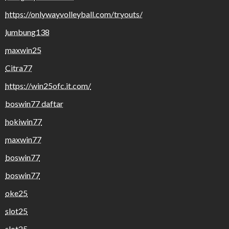
https://onlywayvolleyball.com/tryouts/
lumbung138
maxwin25
Citra77
https://win25ofc.it.com/
boswin77 daftar
hokiwin77
maxwin77
boswin77
boswin77
oke25
slot25
slot25