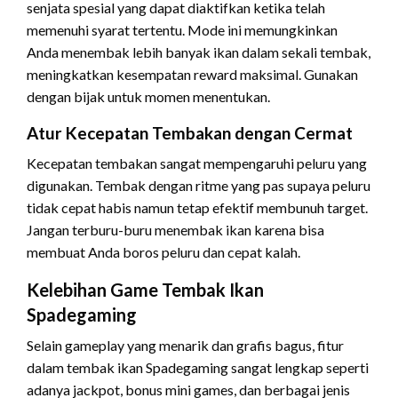
senjata spesial yang dapat diaktifkan ketika telah
memenuhi syarat tertentu. Mode ini memungkinkan
Anda menembak lebih banyak ikan dalam sekali tembak,
meningkatkan kesempatan reward maksimal. Gunakan
dengan bijak untuk momen menentukan.
Atur Kecepatan Tembakan dengan Cermat
Kecepatan tembakan sangat mempengaruhi peluru yang
digunakan. Tembak dengan ritme yang pas supaya peluru
tidak cepat habis namun tetap efektif membunuh target.
Jangan terburu-buru menembak ikan karena bisa
membuat Anda boros peluru dan cepat kalah.
Kelebihan Game Tembak Ikan
Spadegaming
Selain gameplay yang menarik dan grafis bagus, fitur
dalam tembak ikan Spadegaming sangat lengkap seperti
adanya jackpot, bonus mini games, dan berbagai jenis