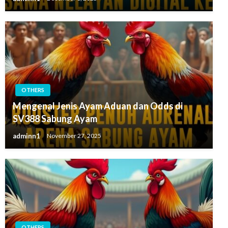
OTHERS
Mengenal Jenis Ayam Aduan dan Odds di
SV388 Sabung Ayam
adminn1
November 27, 2025
OTHERS