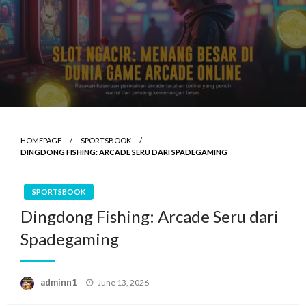
HOMEPAGE
SPORTSBOOK
DINGDONG FISHING: ARCADE SERU DARI SPADEGAMING
SPORTSBOOK
Dingdong Fishing: Arcade Seru dari
Spadegaming
Posted
adminn1
June 13, 2026
on