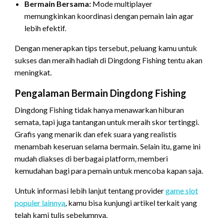
Bermain Bersama:
Mode multiplayer
memungkinkan koordinasi dengan pemain lain agar
lebih efektif.
Dengan menerapkan tips tersebut, peluang kamu untuk
sukses dan meraih hadiah di Dingdong Fishing tentu akan
meningkat.
Pengalaman Bermain Dingdong Fishing
Dingdong Fishing tidak hanya menawarkan hiburan
semata, tapi juga tantangan untuk meraih skor tertinggi.
Grafis yang menarik dan efek suara yang realistis
menambah keseruan selama bermain. Selain itu, game ini
mudah diakses di berbagai platform, memberi
kemudahan bagi para pemain untuk mencoba kapan saja.
Untuk informasi lebih lanjut tentang provider
game slot
populer lainnya
, kamu bisa kunjungi artikel terkait yang
telah kami tulis sebelumnya.