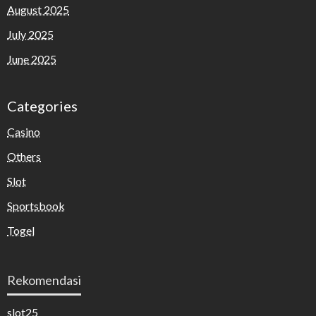
August 2025
July 2025
June 2025
Categories
Casino
Others
Slot
Sportsbook
Togel
Rekomendasi
slot25