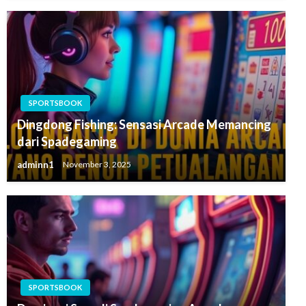
SPORTSBOOK
Dingdong Fishing: Sensasi Arcade Memancing
dari Spadegaming
adminn1
November 3, 2025
SPORTSBOOK