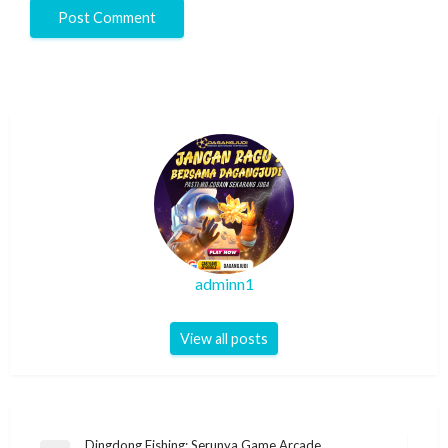
adminn1
View all posts
Post
Dingdong Fishing: Serunya Game Arcade