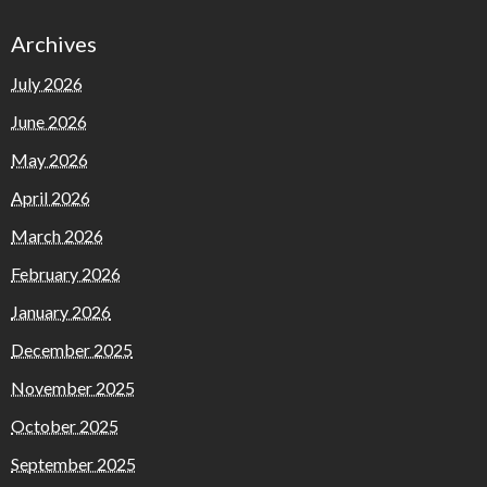
Archives
July 2026
June 2026
May 2026
April 2026
March 2026
February 2026
January 2026
December 2025
November 2025
October 2025
September 2025