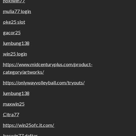
hokiwin77
mulia77 login
oke25 slot
gacor25
lumbung138
win25 login
https://www.midcenturyplus.com/product-
category/artworks/
https://onlywayvolleyball.com/tryouts/
lumbung138
maxwin25
Citra77
https://win25ofc.it.com/
boswin77 daftar