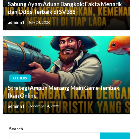
Sabung Ayam Aduan Bangkok: Fakta Menarik
dan Odds Terbaik di SV388
adminn1
July 24, 2026
OTHERS
Strategi Ampuh Menang Main Game Tembak
Ikan Online
adminn1
December 4, 2025
Search