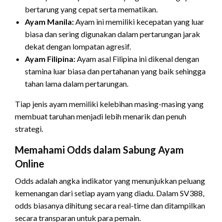
bertarung yang cepat serta mematikan.
Ayam Manila:
Ayam ini memiliki kecepatan yang luar
biasa dan sering digunakan dalam pertarungan jarak
dekat dengan lompatan agresif.
Ayam Filipina:
Ayam asal Filipina ini dikenal dengan
stamina luar biasa dan pertahanan yang baik sehingga
tahan lama dalam pertarungan.
Tiap jenis ayam memiliki kelebihan masing-masing yang
membuat taruhan menjadi lebih menarik dan penuh
strategi.
Memahami Odds dalam Sabung Ayam
Online
Odds adalah angka indikator yang menunjukkan peluang
kemenangan dari setiap ayam yang diadu. Dalam SV388,
odds biasanya dihitung secara real-time dan ditampilkan
secara transparan untuk para pemain.