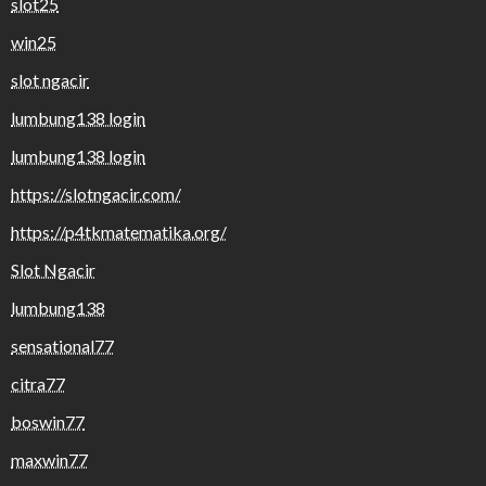
slot25
win25
slot ngacir
lumbung138 login
lumbung138 login
https://slotngacir.com/
https://p4tkmatematika.org/
Slot Ngacir
lumbung138
sensational77
citra77
boswin77
maxwin77