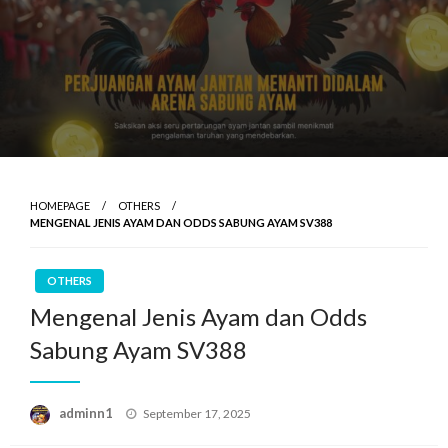
HOMEPAGE
OTHERS
MENGENAL JENIS AYAM DAN ODDS SABUNG AYAM SV388
OTHERS
Mengenal Jenis Ayam dan Odds
Sabung Ayam SV388
Posted
adminn1
September 17, 2025
on