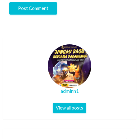
adminn1
View all posts