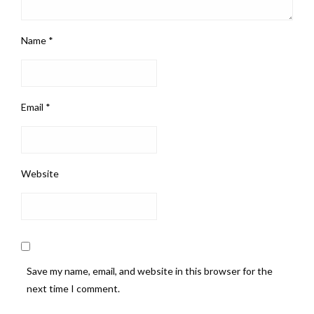
Name
*
Email
*
Website
Save my name, email, and website in this browser for the
next time I comment.