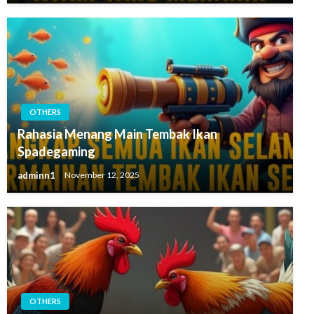
OTHERS
Rahasia Menang Main Tembak Ikan
Spadegaming
adminn1
November 12, 2025
OTHERS