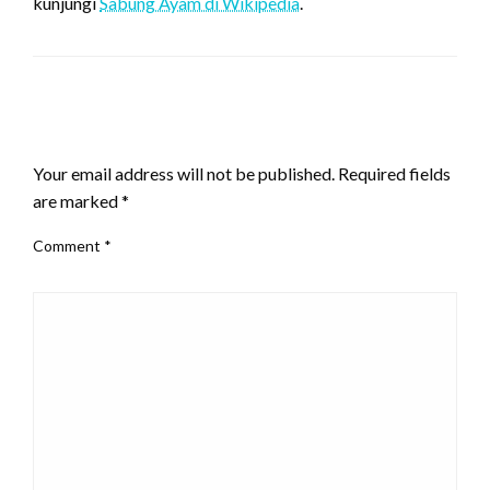
kunjungi
Sabung Ayam di Wikipedia
.
LEAVE A RESPONSE
Your email address will not be published.
Required fields
are marked
*
Comment
*