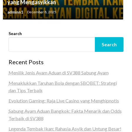
yang Mengasyikkan
adminn1
December 8, 2025
Search
Search
Recent Posts
Menilik Jenis Ayam Aduan di SV388 Sabung Ayam
Menaklukkan Taruhan Bola dengan SBOBET: Strategi
dan Tips Terbaik
Evolution Gaming: Raja Live Casino yang Menghipnotis
Sabung Ayam Aduan Bangkok: Fakta Menarik dan Odds
Terbaik di SV388
Legenda Tembak Ikan: Rahasia Asyik dan Untung Besar!