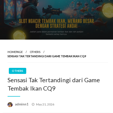
HOMEPAGE
OTHERS
SENSASI TAK TERTANDINGI DARI GAME TEMBAK IKAN CQ9
OTHERS
Sensasi Tak Tertandingi dari Game
Tembak Ikan CQ9
Posted
adminn1
May 21, 2026
on