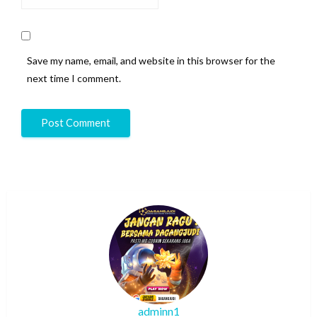
Save my name, email, and website in this browser for the
next time I comment.
adminn1