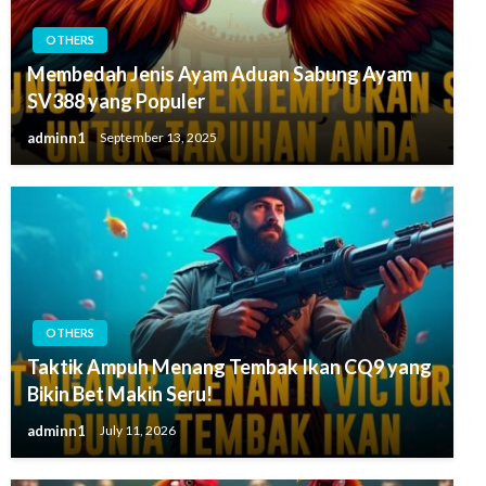
OTHERS
Membedah Jenis Ayam Aduan Sabung Ayam
SV388 yang Populer
adminn1
September 13, 2025
OTHERS
Taktik Ampuh Menang Tembak Ikan CQ9 yang
Bikin Bet Makin Seru!
adminn1
July 11, 2026