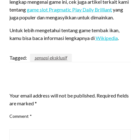
lengkap mengenai game ini, cek juga artikel terkait kami
tentang
game slot Pragmatic Play Daily Brilliant
yang
juga populer dan mengasyikkan untuk dimainkan.
Untuk lebih mengetahui tentang game tembak ikan,
kamu bisa baca informasi lengkapnya di
Wikipedia
.
Tagged:
sensasi eksklusif
LEAVE A RESPONSE
Your email address will not be published.
Required fields
are marked
*
Comment
*