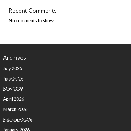
Recent Comments
No comments to show.
Archives
July 2026
June 2026
May 2026
April 2026
March 2026
February 2026
January 2026