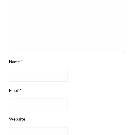
Name
*
Email
*
Website