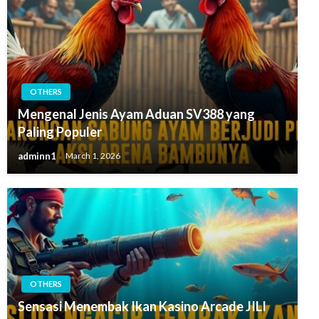
OTHERS
Mengenal Jenis Ayam Aduan SV388 yang
Paling Populer
adminn1
March 1, 2026
OTHERS
Sensasi Menembak Ikan Kasino Arcade JILI