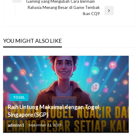
Previous
Gaming yang Mengubah Cara Bermain
navigation
Post
Rahasia Menang Besar di Game Tembak
Next
Ikan CQ9
Post
YOU MIGHT ALSO LIKE
TOGEL
Raih Untung Maksimal dengan Togel
Singapore (SGP)
adminn1
September 21, 2025