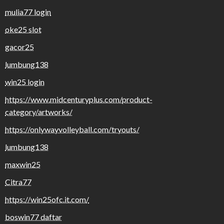
mulia77 login
oke25 slot
gacor25
lumbung138
win25 login
https://www.midcenturyplus.com/product-
category/artworks/
https://onlywayvolleyball.com/tryouts/
lumbung138
maxwin25
Citra77
https://win25ofc.it.com/
boswin77 daftar