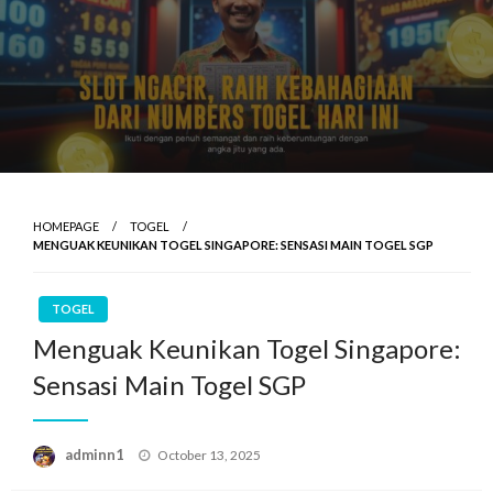
HOMEPAGE
TOGEL
MENGUAK KEUNIKAN TOGEL SINGAPORE: SENSASI MAIN TOGEL SGP
TOGEL
Menguak Keunikan Togel Singapore:
Sensasi Main Togel SGP
Posted
adminn1
October 13, 2025
on