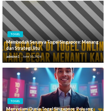
TOGEL
Membedah Serunya Togel Singapore: Menang
dan Strategi Jitu
adminn1
June 10, 2026
TOGEL
Menyelami Dunia Togel Singapore: Peluang