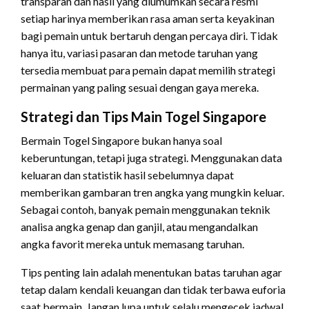
transparan dan hasil yang diumumkan secara resmi
setiap harinya memberikan rasa aman serta keyakinan
bagi pemain untuk bertaruh dengan percaya diri. Tidak
hanya itu, variasi pasaran dan metode taruhan yang
tersedia membuat para pemain dapat memilih strategi
permainan yang paling sesuai dengan gaya mereka.
Strategi dan Tips Main Togel Singapore
Bermain Togel Singapore bukan hanya soal
keberuntungan, tetapi juga strategi. Menggunakan data
keluaran dan statistik hasil sebelumnya dapat
memberikan gambaran tren angka yang mungkin keluar.
Sebagai contoh, banyak pemain menggunakan teknik
analisa angka genap dan ganjil, atau mengandalkan
angka favorit mereka untuk memasang taruhan.
Tips penting lain adalah menentukan batas taruhan agar
tetap dalam kendali keuangan dan tidak terbawa euforia
saat bermain. Jangan lupa untuk selalu mengecek jadwal