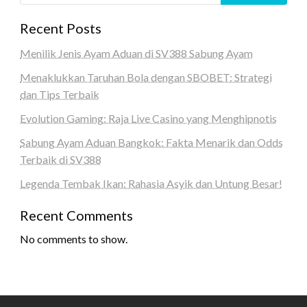
Recent Posts
Menilik Jenis Ayam Aduan di SV388 Sabung Ayam
Menaklukkan Taruhan Bola dengan SBOBET: Strategi
dan Tips Terbaik
Evolution Gaming: Raja Live Casino yang Menghipnotis
Sabung Ayam Aduan Bangkok: Fakta Menarik dan Odds
Terbaik di SV388
Legenda Tembak Ikan: Rahasia Asyik dan Untung Besar!
Recent Comments
No comments to show.