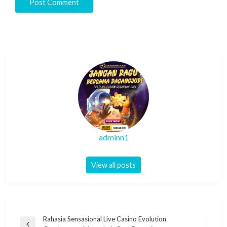
adminn1
View all posts
Post
Rahasia Sensasional Live Casino Evolution