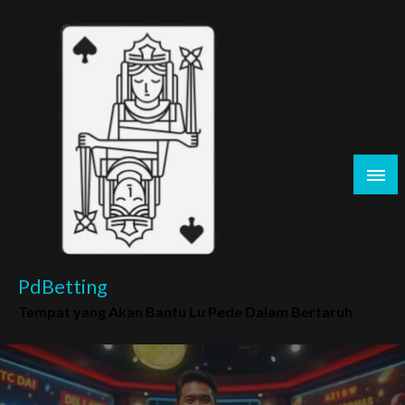
Skip
to
content
PdBetting
Tempat yang Akan Bantu Lu Pede Dalam Bertaruh