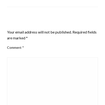
LEAVE A RESPONSE
Your email address will not be published.
Required fields
are marked
*
Comment
*