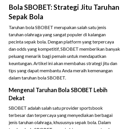
Bola SBOBET: Strategi Jitu Taruhan
Sepak Bola
Taruhan bola SBOBET merupakan salah satu jenis
taruhan olahraga yang sangat populer di kalangan
pecinta sepak bola. Dengan platform yang terpercaya
dan odds yang kompetitif, SBOBET memberikan banyak
peluang menarik bagi pemain untuk mendapatkan
keuntungan. Artikel ini akan membahas strategi jitu dan
tips yang dapat membantu Anda meraih kemenangan
dalam taruhan bola SBOBET.
Mengenal Taruhan Bola SBOBET Lebih
Dekat
SBOBET adalah salah satu provider sportsbook
terbesar dan terpercaya yang menyediakan berbagai
jenis taruhan olahraga, khususnya sepak bola. Dalam