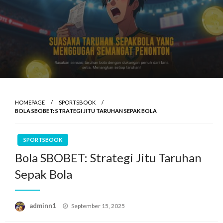
HOMEPAGE
SPORTSBOOK
BOLA SBOBET: STRATEGI JITU TARUHAN SEPAK BOLA
SPORTSBOOK
Bola SBOBET: Strategi Jitu Taruhan
Sepak Bola
Posted
adminn1
September 15, 2025
on