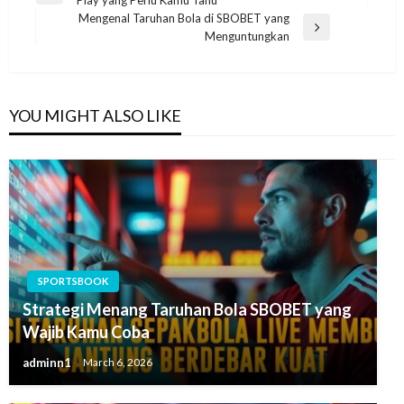
navigation
Post
Mengenal Taruhan Bola di SBOBET yang
Next
Menguntungkan
Post
YOU MIGHT ALSO LIKE
SPORTSBOOK
Strategi Menang Taruhan Bola SBOBET yang
Wajib Kamu Coba
adminn1
March 6, 2026