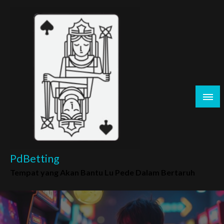
Skip
to
content
PdBetting
Tempat yang Akan Bantu Lu Pede Dalam Bertaruh