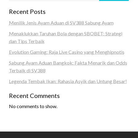
Recent Posts
Menilik Jenis Ayam Aduan di SV388 Sabung Ayam
Menaklukkan Taruhan Bola dengan SBOBET: Strategi
dan Tips Terbaik
Evolution Gaming: Raja Live Casino yang Menghipnotis
Sabung Ayam Aduan Bangkok: Fakta Menarik dan Odds
Terbaik di SV388
Legenda Tembak Ikan: Rahasia Asyik dan Untung Besar!
Recent Comments
No comments to show.