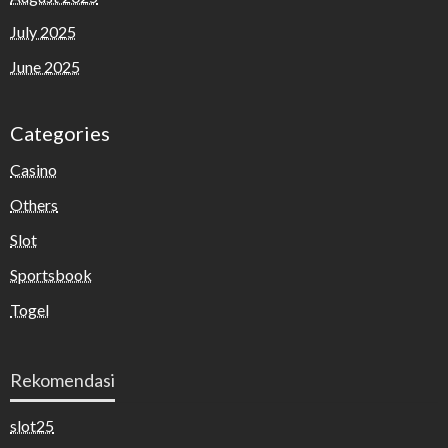
July 2025
June 2025
Categories
Casino
Others
Slot
Sportsbook
Togel
Rekomendasi
slot25