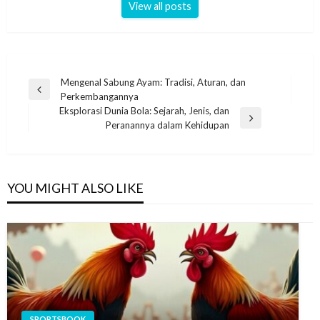
View all posts
Post
Mengenal Sabung Ayam: Tradisi, Aturan, dan
Previous
Perkembangannya
navigation
Post
Eksplorasi Dunia Bola: Sejarah, Jenis, dan
Next
Peranannya dalam Kehidupan
Post
YOU MIGHT ALSO LIKE
SPORTSBOOK