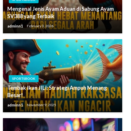
Mengenal Jenis Ayam Aduan di Sabung Ayam
SV388 yang Terbaik
adminn1
February 3, 2026
SPORTSBOOK
Tembak Ikan JILI: Strategi Ampuh Menang
Besar!
adminn1
November 9, 2025