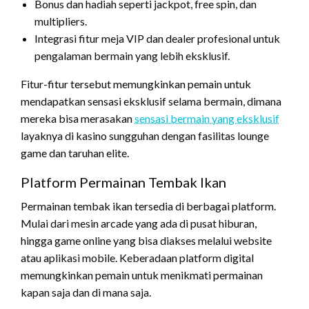
Bonus dan hadiah seperti jackpot, free spin, dan
multipliers.
Integrasi fitur meja VIP dan dealer profesional untuk
pengalaman bermain yang lebih eksklusif.
Fitur-fitur tersebut memungkinkan pemain untuk
mendapatkan sensasi eksklusif selama bermain, dimana
mereka bisa merasakan
sensasi bermain yang eksklusif
layaknya di kasino sungguhan dengan fasilitas lounge
game dan taruhan elite.
Platform Permainan Tembak Ikan
Permainan tembak ikan tersedia di berbagai platform.
Mulai dari mesin arcade yang ada di pusat hiburan,
hingga game online yang bisa diakses melalui website
atau aplikasi mobile. Keberadaan platform digital
memungkinkan pemain untuk menikmati permainan
kapan saja dan di mana saja.