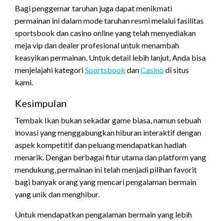
Bagi penggemar taruhan juga dapat menikmati
permainan ini dalam mode taruhan resmi melalui fasilitas
sportsbook dan casino online yang telah menyediakan
meja vip dan dealer profesional untuk menambah
keasyikan permainan. Untuk detail lebih lanjut, Anda bisa
menjelajahi kategori
Sportsbook
dan
Casino
di situs
kami.
Kesimpulan
Tembak Ikan bukan sekadar game biasa, namun sebuah
inovasi yang menggabungkan hiburan interaktif dengan
aspek kompetitif dan peluang mendapatkan hadiah
menarik. Dengan berbagai fitur utama dan platform yang
mendukung, permainan ini telah menjadi pilihan favorit
bagi banyak orang yang mencari pengalaman bermain
yang unik dan menghibur.
Untuk mendapatkan pengalaman bermain yang lebih