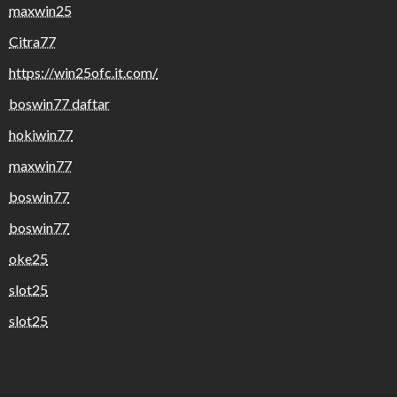
maxwin25
Citra77
https://win25ofc.it.com/
boswin77 daftar
hokiwin77
maxwin77
boswin77
boswin77
oke25
slot25
slot25