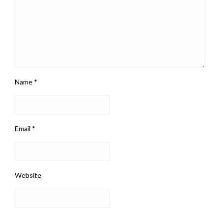
Name
*
Email
*
Website