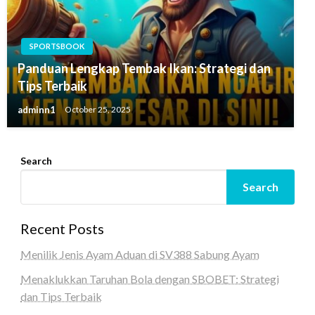
SPORTSBOOK
Panduan Lengkap Tembak Ikan: Strategi dan
Tips Terbaik
adminn1
October 25, 2025
Search
Search
Recent Posts
Menilik Jenis Ayam Aduan di SV388 Sabung Ayam
Menaklukkan Taruhan Bola dengan SBOBET: Strategi
dan Tips Terbaik