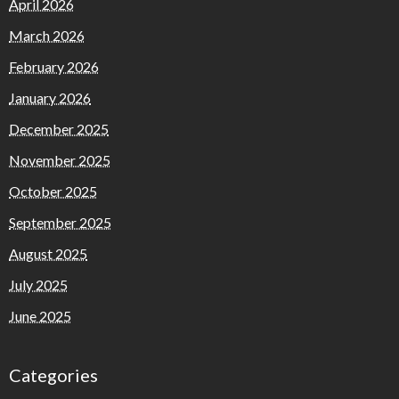
April 2026
March 2026
February 2026
January 2026
December 2025
November 2025
October 2025
September 2025
August 2025
July 2025
June 2025
Categories