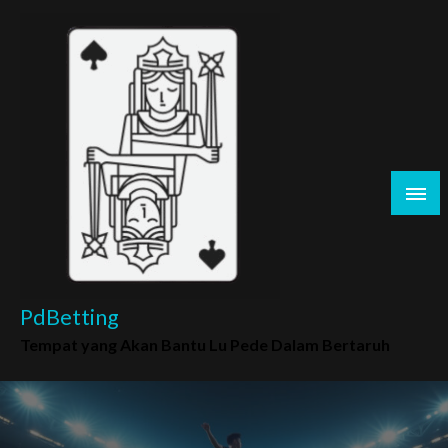
Skip
to
content
PdBetting
Tempat yang Akan Bantu Lu Pede Dalam Bertaruh