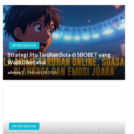
SPORTSBOOK
Strategi Jitu Taruhan Bola di SBOBET yang
Wajib Diketahui
adminn1
February 28, 2026
SPORTSBOOK