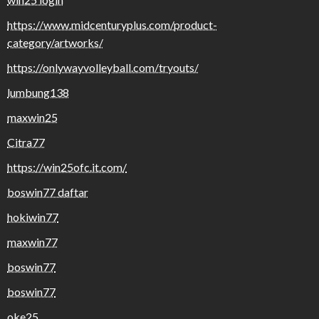
https://www.midcenturyplus.com/product-
category/artworks/
https://onlywayvolleyball.com/tryouts/
lumbung138
maxwin25
Citra77
https://win25ofc.it.com/
boswin77 daftar
hokiwin77
maxwin77
boswin77
boswin77
oke25