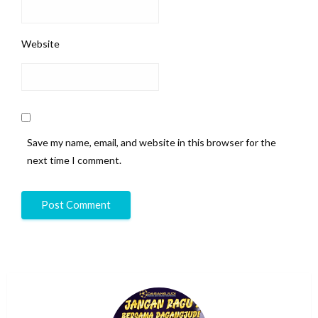
Website
Save my name, email, and website in this browser for the
next time I comment.