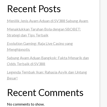
Recent Posts
Menilik Jenis Ayam Aduan di SV388 Sabung Ayam
Menaklukkan Taruhan Bola dengan SBOBET:
Strategi dan Tips Terbaik
Evolution Gaming: Raja Live Casino yang
Menghipnotis
Sabung Ayam Aduan Bangkok: Fakta Menarik dan
Odds Terbaik di SV388
Legenda Tembak Ikan: Rahasia Asyik dan Untung
Besar!
Recent Comments
No comments to show.