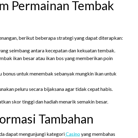
am Permainan Tembak
nangan, berikut beberapa strategi yang dapat diterapkan:
yang seimbang antara kecepatan dan kekuatan tembak.
mbak ikan besar atau ikan bos yang memberikan poin
 bonus untuk menembak sebanyak mungkin ikan untuk
kan peluru secara bijaksana agar tidak cepat habis.
tkan skor tinggi dan hadiah menarik semakin besar.
nformasi Tambahan
da dapat mengunjungi kategori
Casino
yang membahas