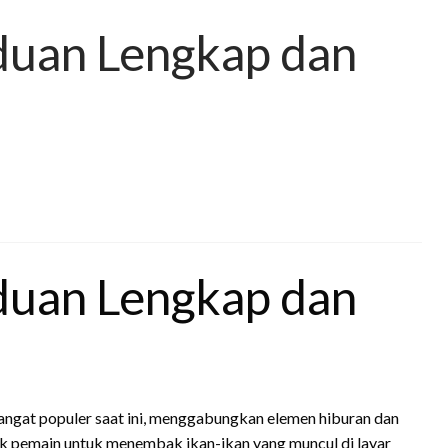
duan Lengkap dan
duan Lengkap dan
angat populer saat ini, menggabungkan elemen hiburan dan
ak pemain untuk menembak ikan-ikan yang muncul di layar