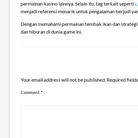
permainan kasino lainnya. Selain itu, tag terkait seperti
c
menjadi referensi menarik untuk pengalaman berjudi ya
Dengan memahami permainan tembak ikan dan strategi d
dan hiburan di dunia game ini.
LEAVE A RESPONSE
Your email address will not be published.
Required field
Comment
*