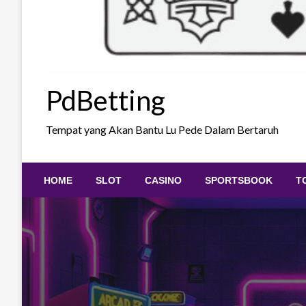
PdBetting
Tempat yang Akan Bantu Lu Pede Dalam Bertaruh
HOME
SLOT
CASINO
SPORTSBOOK
T