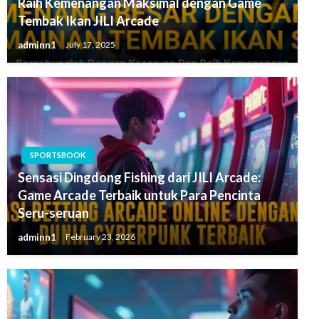
Raih Kemenangan Maksimal dengan Game
Tembak Ikan JILI Arcade
adminn1
July 17, 2025
SPORTSBOOK
Sensasi Dingdong Fishing dari JILI Arcade:
Game Arcade Terbaik untuk Para Pencinta
Seru-seruan
adminn1
February 23, 2026