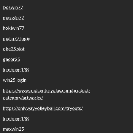
boswin77
maxwin77
hokiwin77
mulia77 login
oke25 slot
gacor25
lumbung138
win25 login
https://www.midcenturyplus.com/product-
category/artworks/
https://onlywayvolleyball.com/tryouts/
lumbung138
maxwin25