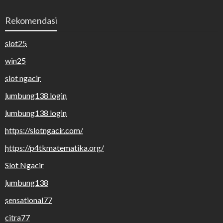
Rekomendasi
slot25
win25
slot ngacir
lumbung138 login
lumbung138 login
https://slotngacir.com/
https://p4tkmatematika.org/
Slot Ngacir
lumbung138
sensational77
citra77