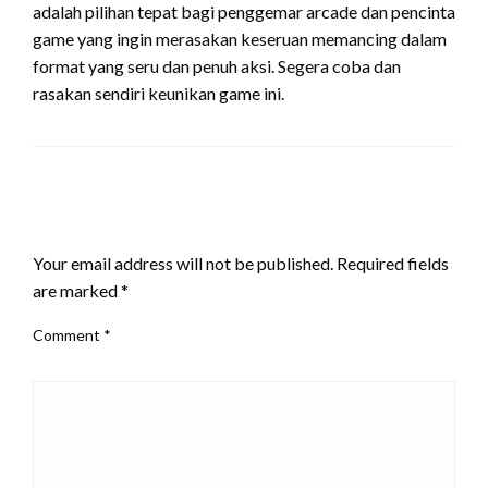
adalah pilihan tepat bagi penggemar arcade dan pencinta
game yang ingin merasakan keseruan memancing dalam
format yang seru dan penuh aksi. Segera coba dan
rasakan sendiri keunikan game ini.
LEAVE A RESPONSE
Your email address will not be published.
Required fields
are marked
*
Comment
*