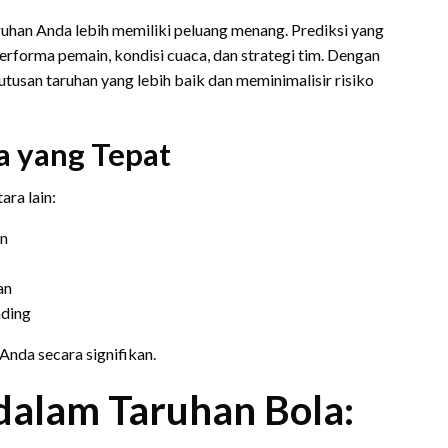
ruhan Anda lebih memiliki peluang menang. Prediksi yang
performa pemain, kondisi cuaca, dan strategi tim. Dengan
tusan taruhan yang lebih baik dan meminimalisir risiko
a yang Tepat
ra lain:
in
an
nding
Anda secara signifikan.
dalam Taruhan Bola: