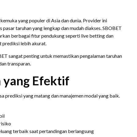
muka yang populer di Asia dan dunia. Provider ini
is pasar taruhan yang lengkap dan mudah diakses. SBOBET
rkan berbagai fitur pendukung seperti live betting dan
prediksi lebih akurat.
OBET sangat penting untuk memastikan pengalaman taruhan
dan transparan.
 yang Efektif
lisa prediksi yang matang dan manajemen modal yang baik.
bil
isiko
luang terbaik saat pertandingan berlangsung