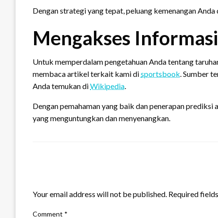
Dengan strategi yang tepat, peluang kemenangan Anda d
Mengakses Informasi 
Untuk memperdalam pengetahuan Anda tentang taruhan 
membaca artikel terkait kami di
sportsbook
. Sumber t
Anda temukan di
Wikipedia
.
Dengan pemahaman yang baik dan penerapan prediksi aku
yang menguntungkan dan menyenangkan.
LEAVE A RESPONSE
Your email address will not be published.
Required field
Comment
*