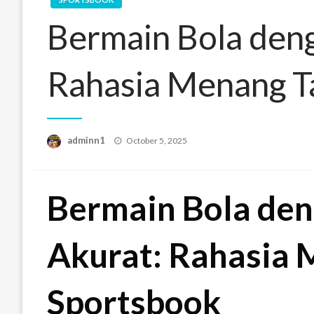
Bermain Bola deng
Rahasia Menang T
Posted
adminn1
October 5, 2025
on
Bermain Bola den
Akurat: Rahasia
Sportsbook