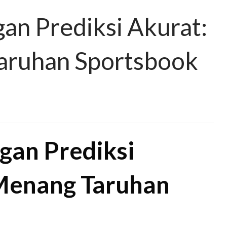
an Prediksi Akurat:
aruhan Sportsbook
gan Prediksi
 Menang Taruhan