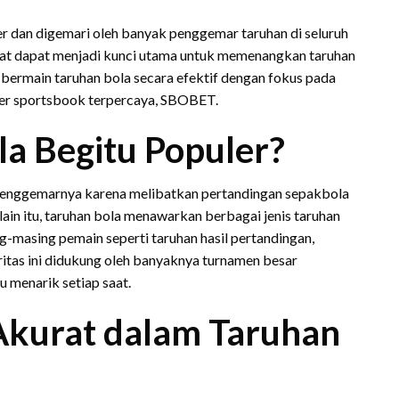
er dan digemari oleh banyak penggemar taruhan di seluruh
rat dapat menjadi kunci utama untuk memenangkan taruhan
 bermain taruhan bola secara efektif dengan fokus pada
ider sportsbook terpercaya, SBOBET.
a Begitu Populer?
 penggemarnya karena melibatkan pertandingan sepakbola
lain itu, taruhan bola menawarkan berbagai jenis taruhan
ng-masing pemain seperti taruhan hasil pertandingan,
ritas ini didukung oleh banyaknya turnamen besar
u menarik setiap saat.
 Akurat dalam Taruhan