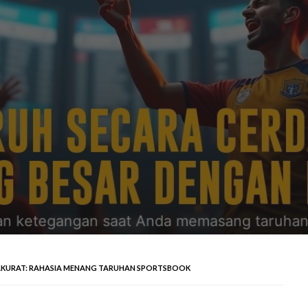
 AKURAT: RAHASIA MENANG TARUHAN SPORTSBOOK