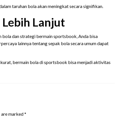
alam taruhan bola akan meningkat secara signifikan.
Lebih Lanjut
bola dan strategi bermain sportsbook, Anda bisa
erpercaya lainnya tentang sepak bola secara umum dapat
rat, bermain bola di sportsbook bisa menjadi aktivitas
s are marked
*