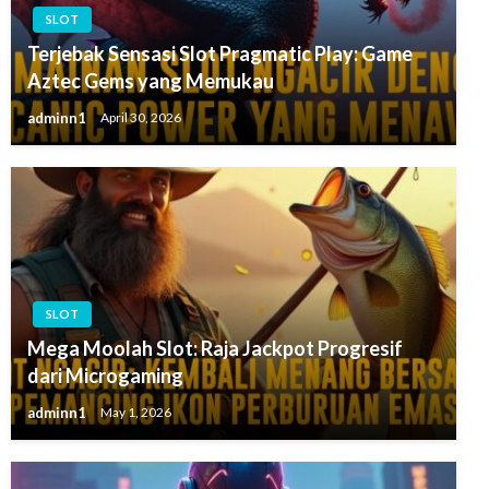
SLOT
Terjebak Sensasi Slot Pragmatic Play: Game
Aztec Gems yang Memukau
adminn1
April 30, 2026
SLOT
Mega Moolah Slot: Raja Jackpot Progresif
dari Microgaming
adminn1
May 1, 2026