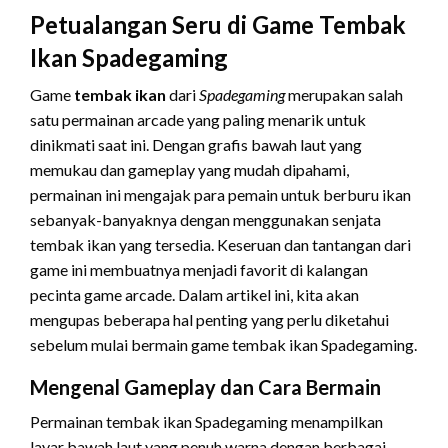
Petualangan Seru di Game Tembak
Ikan Spadegaming
Game
tembak ikan
dari
Spadegaming
merupakan salah
satu permainan arcade yang paling menarik untuk
dinikmati saat ini. Dengan grafis bawah laut yang
memukau dan gameplay yang mudah dipahami,
permainan ini mengajak para pemain untuk berburu ikan
sebanyak-banyaknya dengan menggunakan senjata
tembak ikan yang tersedia. Keseruan dan tantangan dari
game ini membuatnya menjadi favorit di kalangan
pecinta game arcade. Dalam artikel ini, kita akan
mengupas beberapa hal penting yang perlu diketahui
sebelum mulai bermain game tembak ikan Spadegaming.
Mengenal Gameplay dan Cara Bermain
Permainan tembak ikan Spadegaming menampilkan
layar bawah laut yang penuh warna dengan berbagai