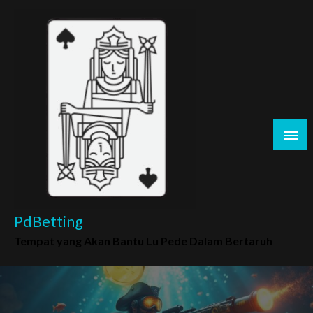
Skip
to
content
PdBetting
Tempat yang Akan Bantu Lu Pede Dalam Bertaruh