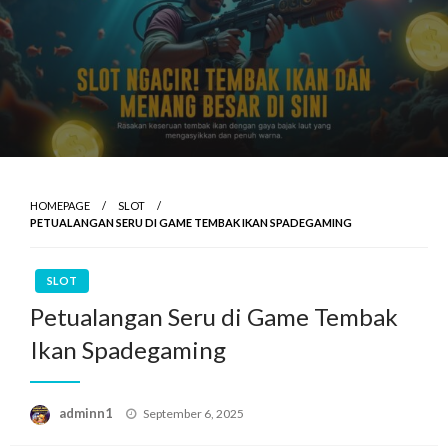
HOMEPAGE
SLOT
PETUALANGAN SERU DI GAME TEMBAK IKAN SPADEGAMING
SLOT
Petualangan Seru di Game Tembak
Ikan Spadegaming
Posted
adminn1
September 6, 2025
on