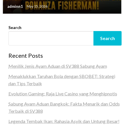
adminn1
May 15, 2026
Search
Search
Recent Posts
Menilik Jenis Ayam Aduan di SV388 Sabung Ayam
Menaklukkan Taruhan Bola dengan SBOBET: Strategi
dan Tips Terbaik
Evolution Gaming: Raja Live Casino yang Menghipnotis
Sabung Ayam Aduan Bangkok: Fakta Menarik dan Odds
Terbaik di SV388
Legenda Tembak Ikan: Rahasia Asyik dan Untung Besar!