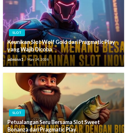
SLOT
Keunikan Slot Wolf Gold dari Pragmatic Play
yang Wajib Dicoba
adminn1
May 14, 2026
SLOT
Petualangan Seru Bersama Slot Sweet
Bonanza dari Pragmatic Play