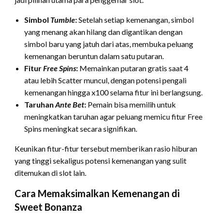
Simbol
Tumble
:
Setelah setiap kemenangan, simbol
yang menang akan hilang dan digantikan dengan
simbol baru yang jatuh dari atas, membuka peluang
kemenangan beruntun dalam satu putaran.
Fitur
Free Spins
:
Memainkan putaran gratis saat 4
atau lebih Scatter muncul, dengan potensi pengali
kemenangan hingga x100 selama fitur ini berlangsung.
Taruhan
Ante Bet
:
Pemain bisa memilih untuk
meningkatkan taruhan agar peluang memicu fitur Free
Spins meningkat secara signifikan.
Keunikan fitur-fitur tersebut memberikan rasio hiburan
yang tinggi sekaligus potensi kemenangan yang sulit
ditemukan di slot lain.
Cara Memaksimalkan Kemenangan di
Sweet Bonanza