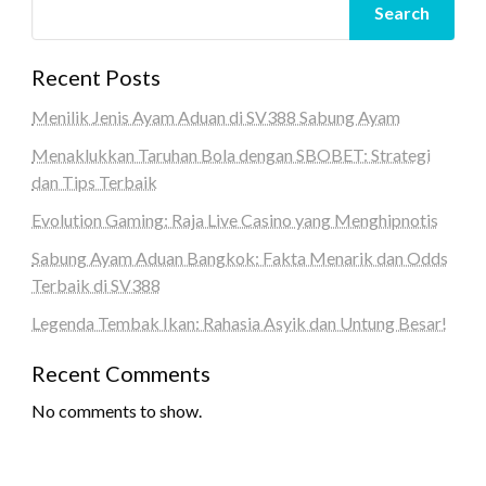
Search
Recent Posts
Menilik Jenis Ayam Aduan di SV388 Sabung Ayam
Menaklukkan Taruhan Bola dengan SBOBET: Strategi
dan Tips Terbaik
Evolution Gaming: Raja Live Casino yang Menghipnotis
Sabung Ayam Aduan Bangkok: Fakta Menarik dan Odds
Terbaik di SV388
Legenda Tembak Ikan: Rahasia Asyik dan Untung Besar!
Recent Comments
No comments to show.