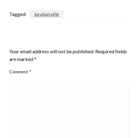
Tagged:
taruhan elite
LEAVE A RESPONSE
Your email address will not be published.
Required fields
are marked
*
Comment
*