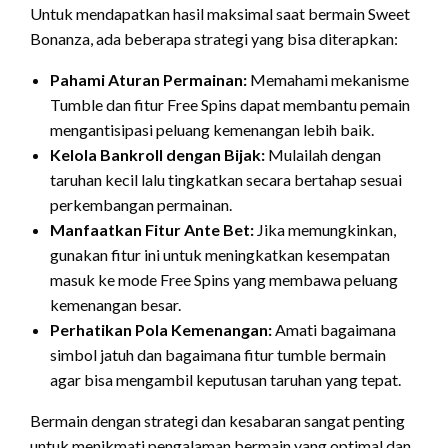
Untuk mendapatkan hasil maksimal saat bermain Sweet
Bonanza, ada beberapa strategi yang bisa diterapkan:
Pahami Aturan Permainan:
Memahami mekanisme
Tumble dan fitur Free Spins dapat membantu pemain
mengantisipasi peluang kemenangan lebih baik.
Kelola Bankroll dengan Bijak:
Mulailah dengan
taruhan kecil lalu tingkatkan secara bertahap sesuai
perkembangan permainan.
Manfaatkan Fitur Ante Bet:
Jika memungkinkan,
gunakan fitur ini untuk meningkatkan kesempatan
masuk ke mode Free Spins yang membawa peluang
kemenangan besar.
Perhatikan Pola Kemenangan:
Amati bagaimana
simbol jatuh dan bagaimana fitur tumble bermain
agar bisa mengambil keputusan taruhan yang tepat.
Bermain dengan strategi dan kesabaran sangat penting
untuk menikmati pengalaman bermain yang optimal dan