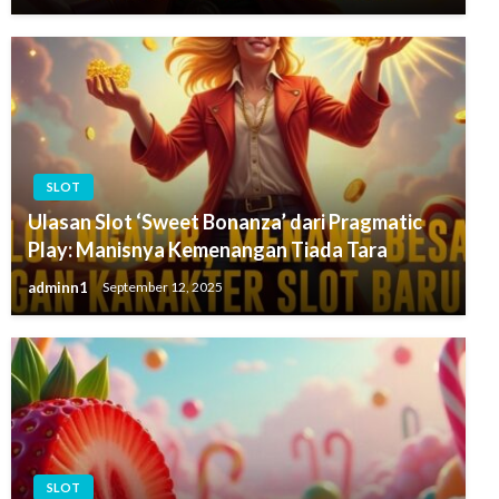
SLOT
Ulasan Slot ‘Sweet Bonanza’ dari Pragmatic
Play: Manisnya Kemenangan Tiada Tara
adminn1
September 12, 2025
SLOT