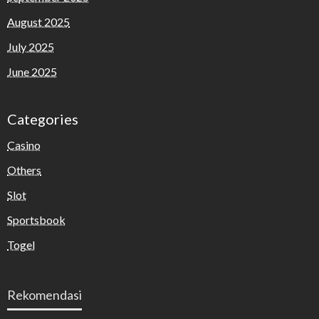
August 2025
July 2025
June 2025
Categories
Casino
Others
Slot
Sportsbook
Togel
Rekomendasi