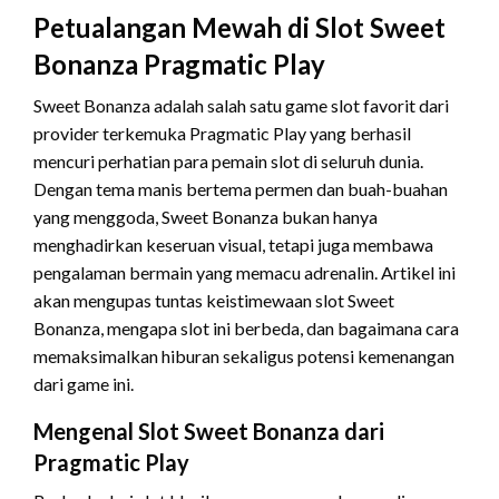
Petualangan Mewah di Slot Sweet
Bonanza Pragmatic Play
Sweet Bonanza adalah salah satu game slot favorit dari
provider terkemuka Pragmatic Play yang berhasil
mencuri perhatian para pemain slot di seluruh dunia.
Dengan tema manis bertema permen dan buah-buahan
yang menggoda, Sweet Bonanza bukan hanya
menghadirkan keseruan visual, tetapi juga membawa
pengalaman bermain yang memacu adrenalin. Artikel ini
akan mengupas tuntas keistimewaan slot Sweet
Bonanza, mengapa slot ini berbeda, dan bagaimana cara
memaksimalkan hiburan sekaligus potensi kemenangan
dari game ini.
Mengenal Slot Sweet Bonanza dari
Pragmatic Play