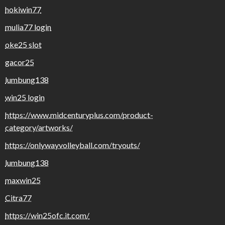
hokiwin77
mulia77 login
oke25 slot
gacor25
lumbung138
win25 login
https://www.midcenturyplus.com/product-
category/artworks/
https://onlywayvolleyball.com/tryouts/
lumbung138
maxwin25
Citra77
https://win25ofc.it.com/