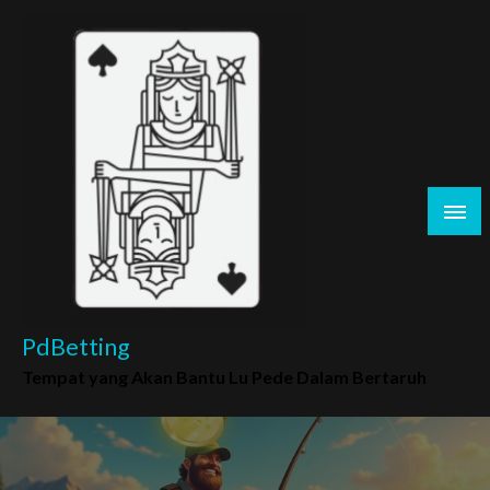
Skip
to
content
PdBetting
Tempat yang Akan Bantu Lu Pede Dalam Bertaruh