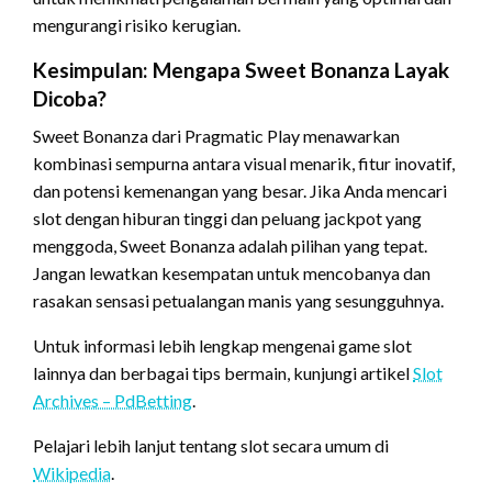
mengurangi risiko kerugian.
Kesimpulan: Mengapa Sweet Bonanza Layak
Dicoba?
Sweet Bonanza dari Pragmatic Play menawarkan
kombinasi sempurna antara visual menarik, fitur inovatif,
dan potensi kemenangan yang besar. Jika Anda mencari
slot dengan hiburan tinggi dan peluang jackpot yang
menggoda, Sweet Bonanza adalah pilihan yang tepat.
Jangan lewatkan kesempatan untuk mencobanya dan
rasakan sensasi petualangan manis yang sesungguhnya.
Untuk informasi lebih lengkap mengenai game slot
lainnya dan berbagai tips bermain, kunjungi artikel
Slot
Archives – PdBetting
.
Pelajari lebih lanjut tentang slot secara umum di
Wikipedia
.