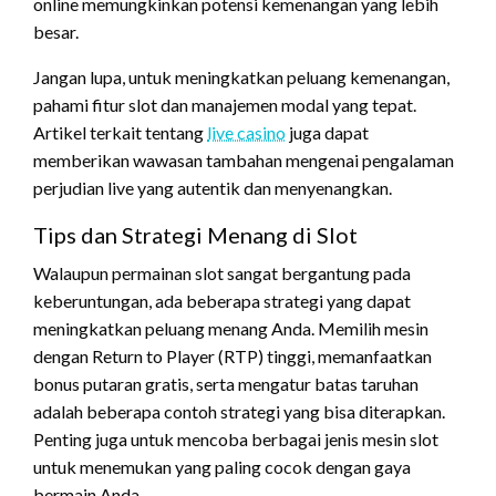
online memungkinkan potensi kemenangan yang lebih
besar.
Jangan lupa, untuk meningkatkan peluang kemenangan,
pahami fitur slot dan manajemen modal yang tepat.
Artikel terkait tentang
live casino
juga dapat
memberikan wawasan tambahan mengenai pengalaman
perjudian live yang autentik dan menyenangkan.
Tips dan Strategi Menang di Slot
Walaupun permainan slot sangat bergantung pada
keberuntungan, ada beberapa strategi yang dapat
meningkatkan peluang menang Anda. Memilih mesin
dengan Return to Player (RTP) tinggi, memanfaatkan
bonus putaran gratis, serta mengatur batas taruhan
adalah beberapa contoh strategi yang bisa diterapkan.
Penting juga untuk mencoba berbagai jenis mesin slot
untuk menemukan yang paling cocok dengan gaya
bermain Anda.