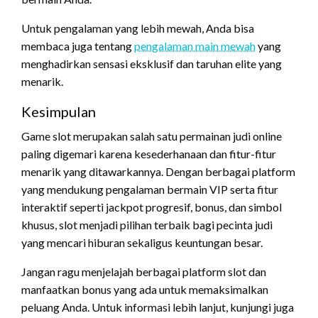
Untuk pengalaman yang lebih mewah, Anda bisa
membaca juga tentang
pengalaman main mewah
yang
menghadirkan sensasi eksklusif dan taruhan elite yang
menarik.
Kesimpulan
Game slot merupakan salah satu permainan judi online
paling digemari karena kesederhanaan dan fitur-fitur
menarik yang ditawarkannya. Dengan berbagai platform
yang mendukung pengalaman bermain VIP serta fitur
interaktif seperti jackpot progresif, bonus, dan simbol
khusus, slot menjadi pilihan terbaik bagi pecinta judi
yang mencari hiburan sekaligus keuntungan besar.
Jangan ragu menjelajah berbagai platform slot dan
manfaatkan bonus yang ada untuk memaksimalkan
peluang Anda. Untuk informasi lebih lanjut, kunjungi juga