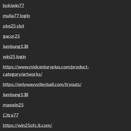
hokiwin77
mulia77 login
oke25 slot
gacor25
lumbung138
win25 login
https://www.midcenturyplus.com/product-
category/artworks/
https://onlywayvolleyball.com/tryouts/
lumbung138
maxwin25
Citra77
https://win25ofc.it.com/