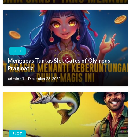
SLOT
Mengupas Tuntas Slot Gates of Olympus
Pragmatic
adminn1
December 23, 2025
SLOT