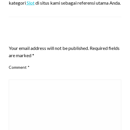
kategori
Slot
di situs kami sebagai referensi utama Anda.
LEAVE A RESPONSE
Your email address will not be published.
Required fields
are marked
*
Comment
*