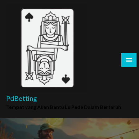
Skip
to
content
PdBetting
Tempat yang Akan Bantu Lu Pede Dalam Bertaruh