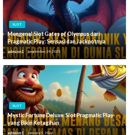
SLOT
Mengenal Slot Gates of Olympus dari
Pragmatic Play: Sensasi dan Jackpotnya
adminn1
September 19, 2025
SLOT
Mystic Fortune Deluxe: Slot Pragmatic Play
yang Bikin Ketagihan
adminn1
January 5, 2026