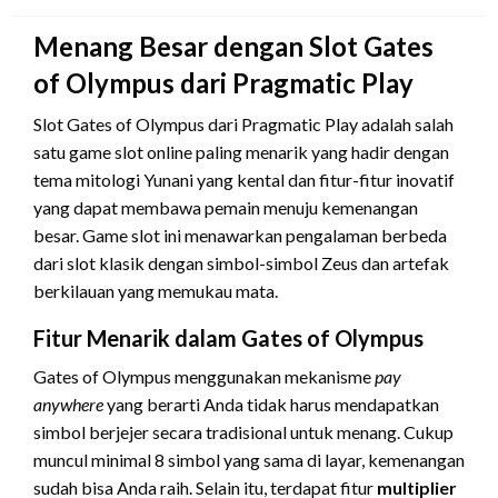
Menang Besar dengan Slot Gates
of Olympus dari Pragmatic Play
Slot Gates of Olympus dari Pragmatic Play adalah salah
satu game slot online paling menarik yang hadir dengan
tema mitologi Yunani yang kental dan fitur-fitur inovatif
yang dapat membawa pemain menuju kemenangan
besar. Game slot ini menawarkan pengalaman berbeda
dari slot klasik dengan simbol-simbol Zeus dan artefak
berkilauan yang memukau mata.
Fitur Menarik dalam Gates of Olympus
Gates of Olympus menggunakan mekanisme
pay
anywhere
yang berarti Anda tidak harus mendapatkan
simbol berjejer secara tradisional untuk menang. Cukup
muncul minimal 8 simbol yang sama di layar, kemenangan
sudah bisa Anda raih. Selain itu, terdapat fitur
multiplier