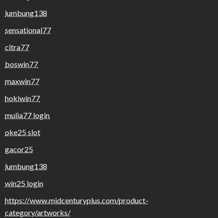
lumbung138
sensational77
citra77
boswin77
maxwin77
hokiwin77
mulia77 login
oke25 slot
gacor25
lumbung138
win25 login
https://www.midcenturyplus.com/product-
category/artworks/