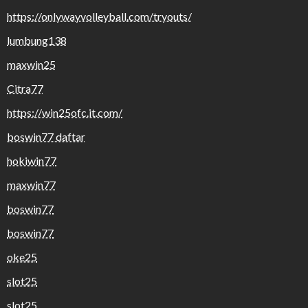
https://onlywayvolleyball.com/tryouts/
lumbung138
maxwin25
Citra77
https://win25ofc.it.com/
boswin77 daftar
hokiwin77
maxwin77
boswin77
boswin77
oke25
slot25
slot25