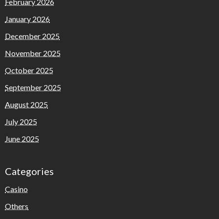
February 2026
January 2026
December 2025
November 2025
October 2025
September 2025
August 2025
July 2025
June 2025
Categories
Casino
Others