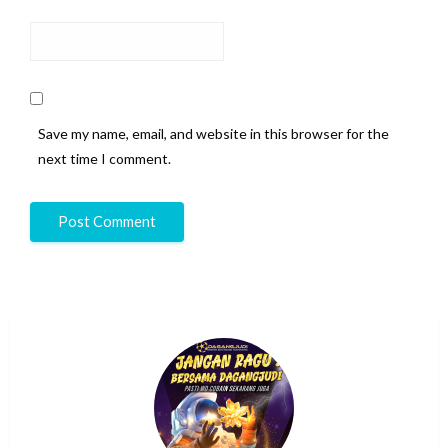
Save my name, email, and website in this browser for the
next time I comment.