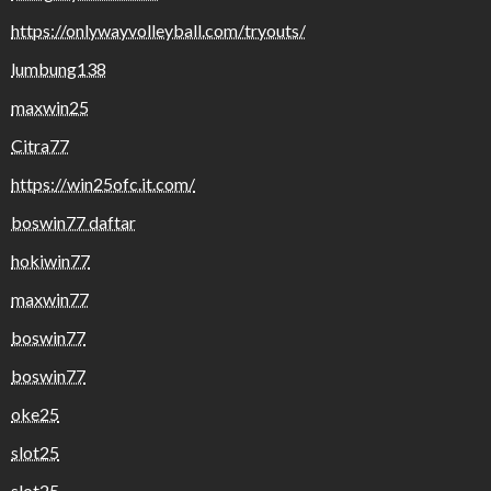
https://onlywayvolleyball.com/tryouts/
lumbung138
maxwin25
Citra77
https://win25ofc.it.com/
boswin77 daftar
hokiwin77
maxwin77
boswin77
boswin77
oke25
slot25
slot25