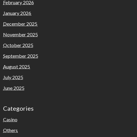
February 2026
January 2026
December 2025
November 2025
October 2025
September 2025
August 2025
July 2025
June 2025
Categories
Casino
Others