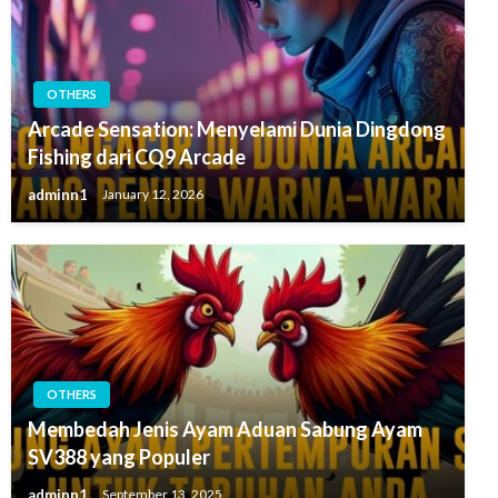
OTHERS
Arcade Sensation: Menyelami Dunia Dingdong
Fishing dari CQ9 Arcade
adminn1
January 12, 2026
OTHERS
Membedah Jenis Ayam Aduan Sabung Ayam
SV388 yang Populer
adminn1
September 13, 2025