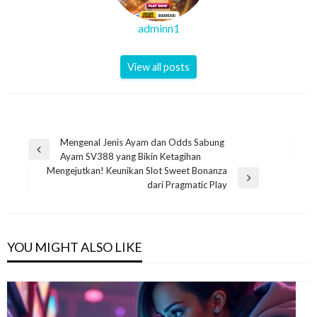
adminn1
View all posts
Post
Mengenal Jenis Ayam dan Odds Sabung
Previous
Ayam SV388 yang Bikin Ketagihan
navigation
Post
Mengejutkan! Keunikan Slot Sweet Bonanza
Next
dari Pragmatic Play
Post
YOU MIGHT ALSO LIKE