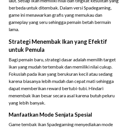
laut. Setiap ikan memiliki nilai dan tingkat kesulitan yang
berbeda untuk ditembak. Dalam versi Spadegaming,
game ini menawarkan grafis yang memukau dan
gameplay yang seru sehingga pemain betah bermain
lama.
Strategi Menembak Ikan yang Efektif
untuk Pemula
Bagi pemain baru, strategi dasar adalah memilih target
ikan yang mudah tertembak dan memiliki nilai cukup.
Fokuslah pada ikan yang berukuran kecil atau sedang
karena biasanya lebih mudah dan cepat mati sehingga
dapat memberikan reward bertubi-tubi. Hindari
menembak ikan besar secara asal karena butuh peluru
yang lebih banyak.
Manfaatkan Mode Senjata Spesial
Game tembak ikan Spadegaming menyediakan mode