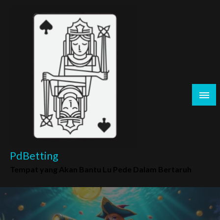
Skip
to
content
PdBetting
Tempat yang Akan Bantu Lu Pede Dalam Bertaruh