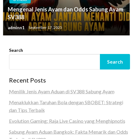
Mengenal Jenis Ayam dan Odds Sabung Ayam
SV388
adminn1
September 17, 2025
Search
Search
Recent Posts
Menilik Jenis Ayam Aduan di SV388 Sabung Ayam
Menaklukkan Taruhan Bola dengan SBOBET: Strategi
dan Tips Terbaik
Evolution Gaming: Raja Live Casino yang Menghipnotis
Sabung Ayam Aduan Bangkok: Fakta Menarik dan Odds