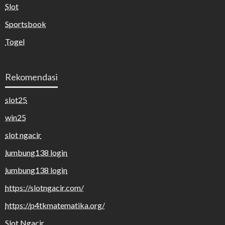
Slot
Sportsbook
Togel
Rekomendasi
slot25
win25
slot ngacir
lumbung138 login
lumbung138 login
https://slotngacir.com/
https://p4tkmatematika.org/
Slot Ngacir