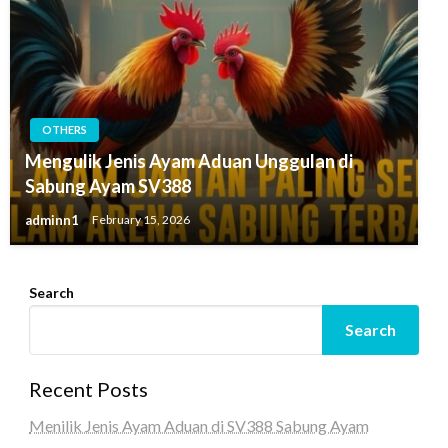
OTHERS
Mengulik Jenis Ayam Aduan Unggulan di
Sabung Ayam SV388
adminn1
February 15, 2026
Search
Search
Recent Posts
Menilik Jenis Ayam Aduan di SV388 Sabung Ayam