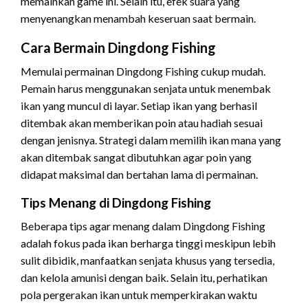
memainkan game ini. Selain itu, efek suara yang
menyenangkan menambah keseruan saat bermain.
Cara Bermain Dingdong Fishing
Memulai permainan Dingdong Fishing cukup mudah.
Pemain harus menggunakan senjata untuk menembak
ikan yang muncul di layar. Setiap ikan yang berhasil
ditembak akan memberikan poin atau hadiah sesuai
dengan jenisnya. Strategi dalam memilih ikan mana yang
akan ditembak sangat dibutuhkan agar poin yang
didapat maksimal dan bertahan lama di permainan.
Tips Menang di Dingdong Fishing
Beberapa tips agar menang dalam Dingdong Fishing
adalah fokus pada ikan berharga tinggi meskipun lebih
sulit dibidik, manfaatkan senjata khusus yang tersedia,
dan kelola amunisi dengan baik. Selain itu, perhatikan
pola pergerakan ikan untuk memperkirakan waktu