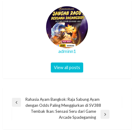
adminn1
View all posts
Post
Rahasia Ayam Bangkok: Raja Sabung Ayam
Previous
dengan Odds Paling Menggiurkan di SV388
navigation
Post
Tembak Ikan: Sensasi Seru dari Game
Next
Arcade Spadegaming
Post