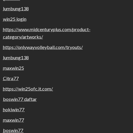
lumbung138
win25 login
https://www.midcenturyplus.com/product-
category/artworks/
https://onlywayvolleyball.com/tryouts/
lumbung138
maxwin25
Citra77
https://win25ofc.it.com/
boswin77 daftar
hokiwin77
maxwin77
boswin77