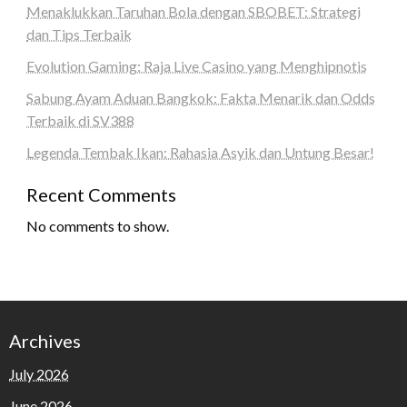
Menaklukkan Taruhan Bola dengan SBOBET: Strategi
dan Tips Terbaik
Evolution Gaming: Raja Live Casino yang Menghipnotis
Sabung Ayam Aduan Bangkok: Fakta Menarik dan Odds
Terbaik di SV388
Legenda Tembak Ikan: Rahasia Asyik dan Untung Besar!
Recent Comments
No comments to show.
Archives
July 2026
June 2026