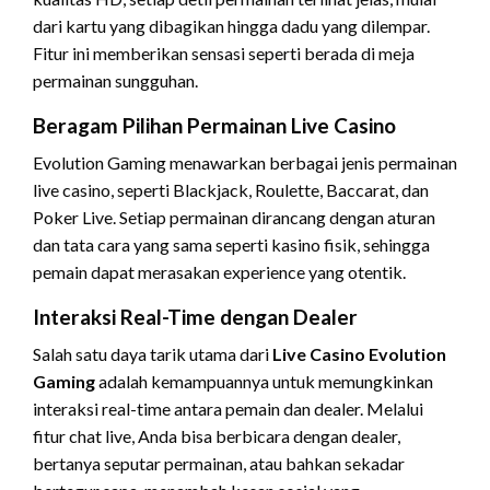
dari kartu yang dibagikan hingga dadu yang dilempar.
Fitur ini memberikan sensasi seperti berada di meja
permainan sungguhan.
Beragam Pilihan Permainan Live Casino
Evolution Gaming menawarkan berbagai jenis permainan
live casino, seperti Blackjack, Roulette, Baccarat, dan
Poker Live. Setiap permainan dirancang dengan aturan
dan tata cara yang sama seperti kasino fisik, sehingga
pemain dapat merasakan experience yang otentik.
Interaksi Real-Time dengan Dealer
Salah satu daya tarik utama dari
Live Casino Evolution
Gaming
adalah kemampuannya untuk memungkinkan
interaksi real-time antara pemain dan dealer. Melalui
fitur chat live, Anda bisa berbicara dengan dealer,
bertanya seputar permainan, atau bahkan sekadar