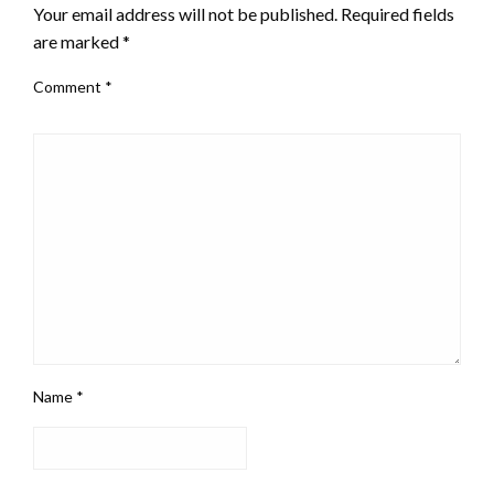
Your email address will not be published.
Required fields
are marked
*
Comment
*
Name
*