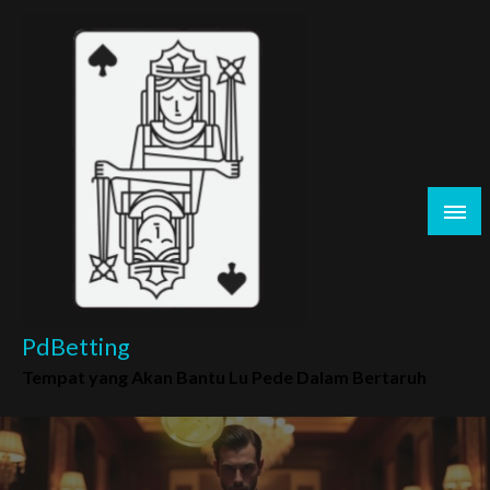
Skip
to
content
PdBetting
Tempat yang Akan Bantu Lu Pede Dalam Bertaruh