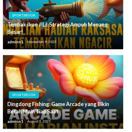
SPORTSBOOK
Tembak Ikan JILI: Strategi Ampuh Menang
Besar!
adminn1
November 9, 2025
SPORTSBOOK
Dingdong Fishing: Game Arcade yang Bikin
Betah Main Tiap Saat
adminn1
August 3, 2025