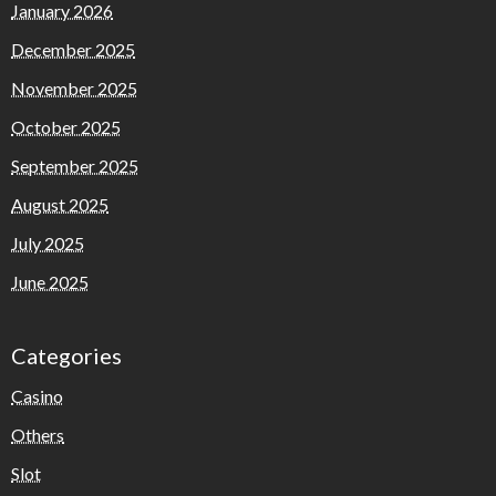
January 2026
December 2025
November 2025
October 2025
September 2025
August 2025
July 2025
June 2025
Categories
Casino
Others
Slot