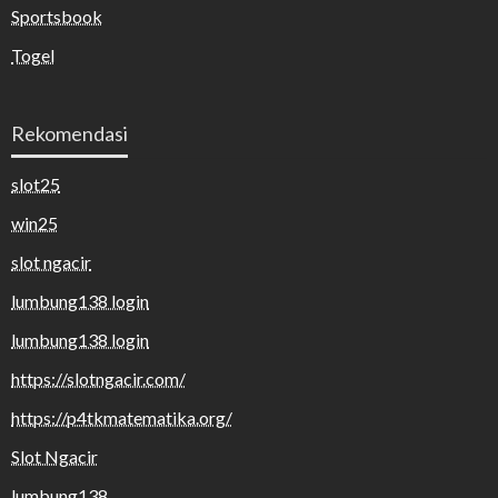
Sportsbook
Togel
Rekomendasi
slot25
win25
slot ngacir
lumbung138 login
lumbung138 login
https://slotngacir.com/
https://p4tkmatematika.org/
Slot Ngacir
lumbung138