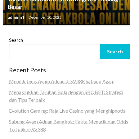
Besar
adminn1
December 10, 2025
Search
Search
Recent Posts
Menilik Jenis Ayam Aduan di SV388 Sabung Ayam
Menaklukkan Taruhan Bola dengan SBOBET: Strategi
dan Tips Terbaik
Evolution Gaming: Raja Live Casino yang Menghipnotis
Sabung Ayam Aduan Bangkok: Fakta Menarik dan Odds
Terbaik di SV388