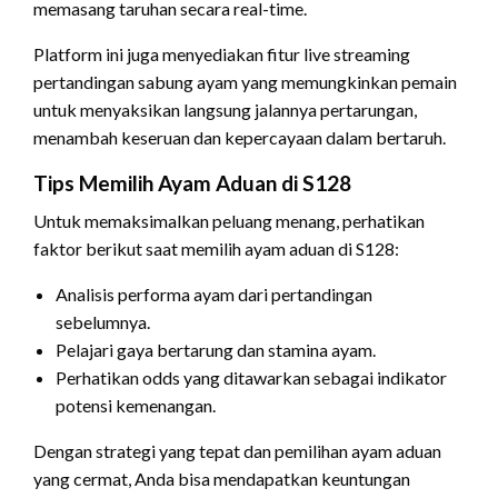
memasang taruhan secara real-time.
Platform ini juga menyediakan fitur live streaming
pertandingan sabung ayam yang memungkinkan pemain
untuk menyaksikan langsung jalannya pertarungan,
menambah keseruan dan kepercayaan dalam bertaruh.
Tips Memilih Ayam Aduan di S128
Untuk memaksimalkan peluang menang, perhatikan
faktor berikut saat memilih ayam aduan di S128:
Analisis performa ayam dari pertandingan
sebelumnya.
Pelajari gaya bertarung dan stamina ayam.
Perhatikan odds yang ditawarkan sebagai indikator
potensi kemenangan.
Dengan strategi yang tepat dan pemilihan ayam aduan
yang cermat, Anda bisa mendapatkan keuntungan