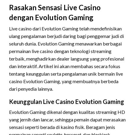
Rasakan Sensasi Live Casino
dengan Evolution Gaming
Live casino dari Evolution Gaming telah mendefinisikan
ulang pengalaman berjudi daring bagi penggemar judi di
seluruh dunia. Evolution Gaming menawarkan berbagai
permainan live casino dengan teknologi streaming
terbaik, menghadirkan dealer langsung yang profesional
dan interaktif. Artikel ini akan membahas secara fokus
tentang keunggulan serta pengalaman unik bermain live
casino Evolution Gaming, yang membuatnya berbeda
dari penyedia lainnya.
Keunggulan Live Casino Evolution Gaming
Evolution Gaming dikenal dengan kualitas streaming HD
yang jernih dan lancar, sehingga pemain dapat merasakan
sensasi seperti berada di kasino fisik. Beragam jenis
permainan seperti
roulette
,
baccarat
, dan
blackjack