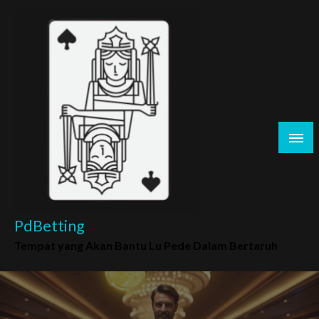
Skip
to
content
PdBetting
Tempat yang Akan Bantu Lu Pede Dalam Bertaruh