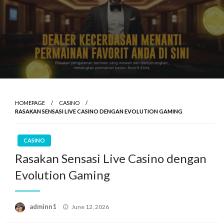
HOMEPAGE
CASINO
RASAKAN SENSASI LIVE CASINO DENGAN EVOLUTION GAMING
CASINO
Rasakan Sensasi Live Casino dengan
Evolution Gaming
Posted
adminn1
June 12, 2026
on