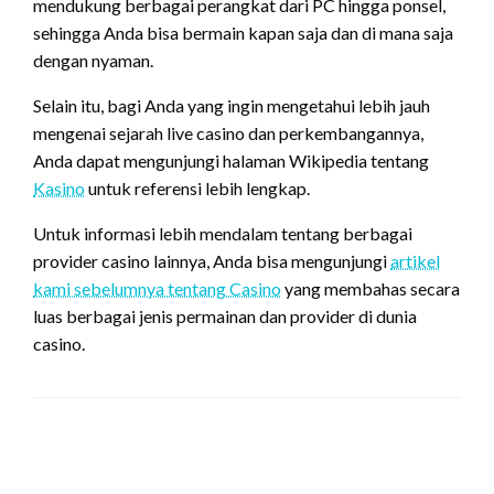
mendukung berbagai perangkat dari PC hingga ponsel,
sehingga Anda bisa bermain kapan saja dan di mana saja
dengan nyaman.
Selain itu, bagi Anda yang ingin mengetahui lebih jauh
mengenai sejarah live casino dan perkembangannya,
Anda dapat mengunjungi halaman Wikipedia tentang
Kasino
untuk referensi lebih lengkap.
Untuk informasi lebih mendalam tentang berbagai
provider casino lainnya, Anda bisa mengunjungi
artikel
kami sebelumnya tentang Casino
yang membahas secara
luas berbagai jenis permainan dan provider di dunia
casino.
LEAVE A RESPONSE