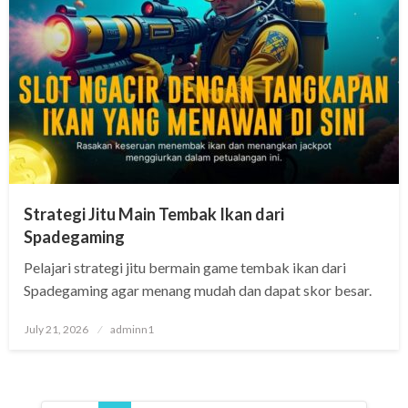
Strategi Jitu Main Tembak Ikan dari
Spadegaming
Pelajari strategi jitu bermain game tembak ikan dari
Spadegaming agar menang mudah dan dapat skor besar.
Posted
July 21, 2026
adminn1
on
Posts