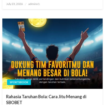
Posted
July 23, 2026
adminn1
on
SPORTSBOOK
Rahasia Taruhan Bola: Cara Jitu Menang di
SBOBET