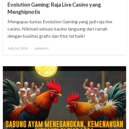
Evolution Gaming: Raja Live Casino yang
Menghipnotis
Mengupas tuntas Evolution Gaming yang jadi raja live
casino. Nikmati sensasi kasino langsung dari rumah
dengan kualitas grafis dan fitur terbaik!
Posted
July 24, 2026
adminn1
on