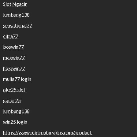
Slot Ngacir
lumbung138
sensational77
citra77
boswin77
maxwin77
hokiwin77
mulia77 login
oke25 slot
gacor25
lumbung138
win25 login
https://www.midcenturyplus.com/product-