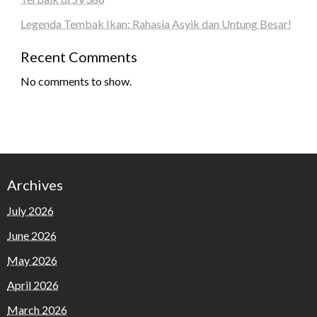
Legenda Tembak Ikan: Rahasia Asyik dan Untung Besar!
Recent Comments
No comments to show.
Archives
July 2026
June 2026
May 2026
April 2026
March 2026