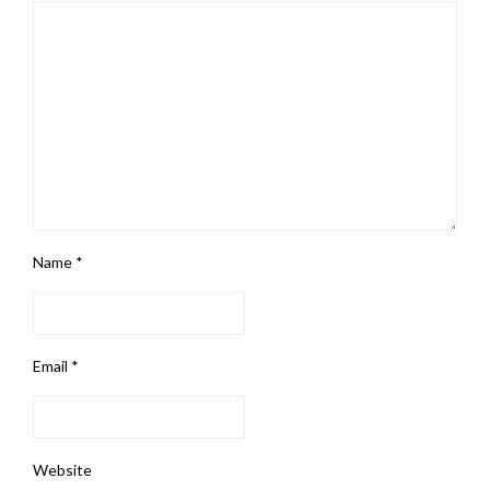
Name
*
Email
*
Website