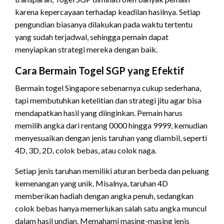
karena kepercayaan terhadap keadilan hasilnya. Setiap
pengundian biasanya dilakukan pada waktu tertentu
yang sudah terjadwal, sehingga pemain dapat
menyiapkan strategi mereka dengan baik.
Cara Bermain Togel SGP yang Efektif
Bermain togel Singapore sebenarnya cukup sederhana,
tapi membutuhkan ketelitian dan strategi jitu agar bisa
mendapatkan hasil yang diinginkan. Pemain harus
memilih angka dari rentang 0000 hingga 9999, kemudian
menyesuaikan dengan jenis taruhan yang diambil, seperti
4D, 3D, 2D, colok bebas, atau colok naga.
Setiap jenis taruhan memiliki aturan berbeda dan peluang
kemenangan yang unik. Misalnya, taruhan 4D
memberikan hadiah dengan angka penuh, sedangkan
colok bebas hanya memerlukan salah satu angka muncul
dalam hasil undian. Memahami masing-masing jenis