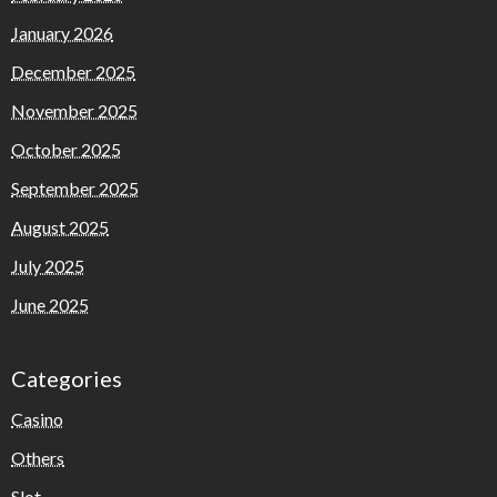
January 2026
December 2025
November 2025
October 2025
September 2025
August 2025
July 2025
June 2025
Categories
Casino
Others
Slot