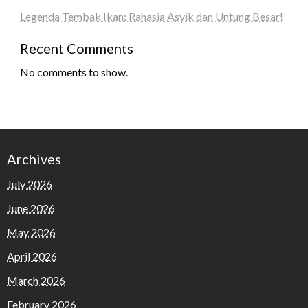
Legenda Tembak Ikan: Rahasia Asyik dan Untung Besar!
Recent Comments
No comments to show.
Archives
July 2026
June 2026
May 2026
April 2026
March 2026
February 2026