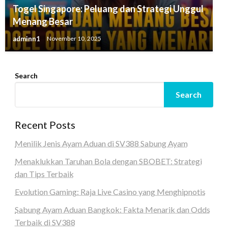
Togel Singapore: Peluang dan Strategi Unggul
Menang Besar
adminn1
November 10, 2025
Search
Search
Recent Posts
Menilik Jenis Ayam Aduan di SV388 Sabung Ayam
Menaklukkan Taruhan Bola dengan SBOBET: Strategi
dan Tips Terbaik
Evolution Gaming: Raja Live Casino yang Menghipnotis
Sabung Ayam Aduan Bangkok: Fakta Menarik dan Odds
Terbaik di SV388