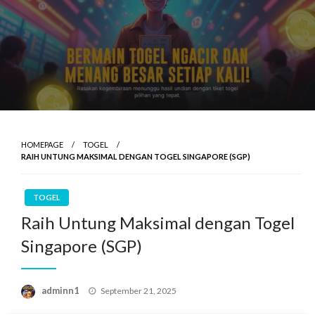
HOMEPAGE
TOGEL
RAIH UNTUNG MAKSIMAL DENGAN TOGEL SINGAPORE (SGP)
TOGEL
Raih Untung Maksimal dengan Togel
Singapore (SGP)
Posted
adminn1
September 21, 2025
on