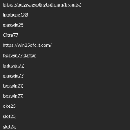
https://onlywayvolleyball.com/tryouts/
lumbung138
maxwin25
Citra77
https://win25ofc.it.com/
boswin77 daftar
hokiwin77
maxwin77
boswin77
boswin77
oke25
slot25
slot25