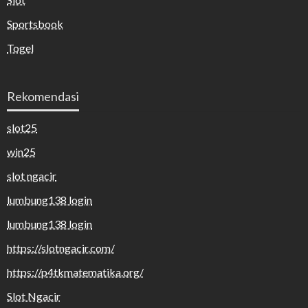
Sportsbook
Togel
Rekomendasi
slot25
win25
slot ngacir
lumbung138 login
lumbung138 login
https://slotngacir.com/
https://p4tkmatematika.org/
Slot Ngacir