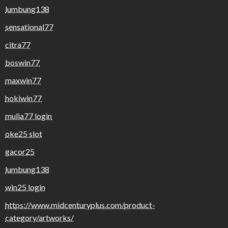
lumbung138
sensational77
citra77
boswin77
maxwin77
hokiwin77
mulia77 login
oke25 slot
gacor25
lumbung138
win25 login
https://www.midcenturyplus.com/product-
category/artworks/