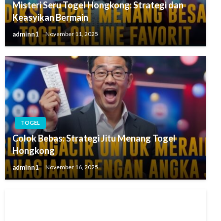
Misteri Seru Togel Hongkong: Strategi dan
Keasyikan Bermain
adminn1
November 11, 2025
TOGEL
Colok Bebas: Strategi Jitu Menang Togel
Hongkong
adminn1
November 16, 2025