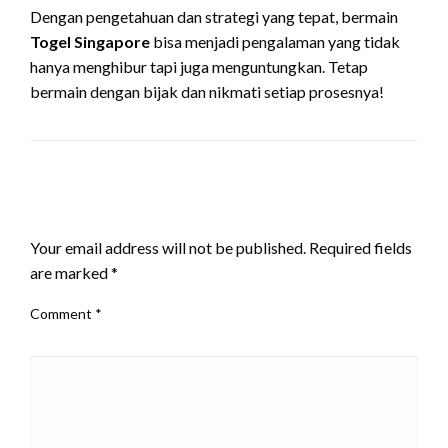
Dengan pengetahuan dan strategi yang tepat, bermain
Togel Singapore
bisa menjadi pengalaman yang tidak
hanya menghibur tapi juga menguntungkan. Tetap
bermain dengan bijak dan nikmati setiap prosesnya!
LEAVE A RESPONSE
Your email address will not be published.
Required fields
are marked
*
Comment
*