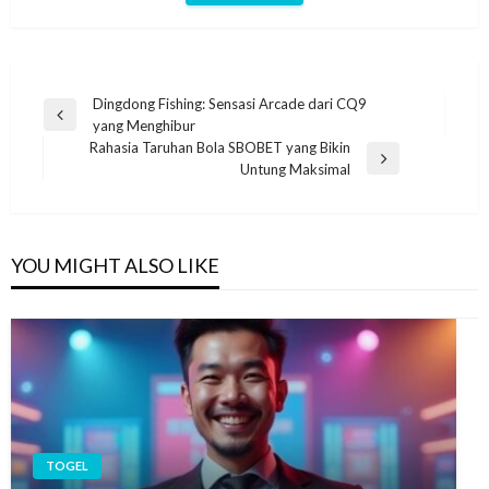
Post
Dingdong Fishing: Sensasi Arcade dari CQ9
Previous
yang Menghibur
navigation
Post
Rahasia Taruhan Bola SBOBET yang Bikin
Next
Untung Maksimal
Post
YOU MIGHT ALSO LIKE
TOGEL