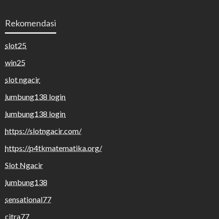
Rekomendasi
slot25
win25
slot ngacir
lumbung138 login
lumbung138 login
https://slotngacir.com/
https://p4tkmatematika.org/
Slot Ngacir
lumbung138
sensational77
citra77