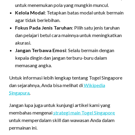
untuk menemukan pola yang mungkin muncul.
Kelola Modal
: Tetapkan batas modal untuk bermain
agar tidak berlebihan.
Fokus Pada Jenis Taruhan
: Pilih satu jenis taruhan
dan pelajari betul cara mainnya untuk meningkatkan
akurasi.
Jangan Terbawa Emosi
: Selalu bermain dengan
kepala dingin dan jangan terburu-buru dalam
memasang angka.
Untuk informasi lebih lengkap tentang Togel Singapore
dan sejarahnya, Anda bisa melihat di
Wikipedia
Singapura
.
Jangan lupa juga untuk kunjungi artikel kami yang
membahas mengenai
strategi main Togel Singapore
untuk memperdalam skill dan wawasan Anda dalam
permainan ini.