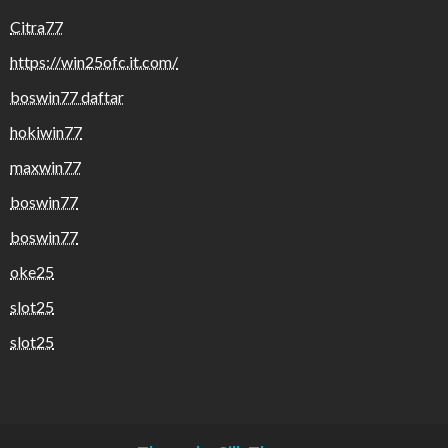
Citra77
https://win25ofc.it.com/
boswin77 daftar
hokiwin77
maxwin77
boswin77
boswin77
oke25
slot25
slot25