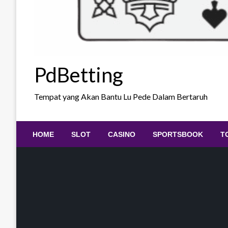
PdBetting
Tempat yang Akan Bantu Lu Pede Dalam Bertaruh
HOME
SLOT
CASINO
SPORTSBOOK
T