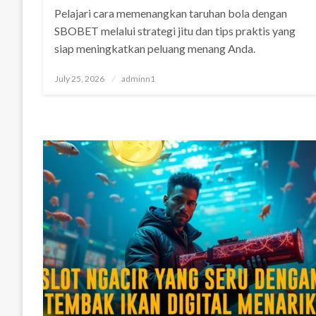
Pelajari cara memenangkan taruhan bola dengan
SBOBET melalui strategi jitu dan tips praktis yang
siap meningkatkan peluang menang Anda.
Posted
July 25, 2026
adminn1
on