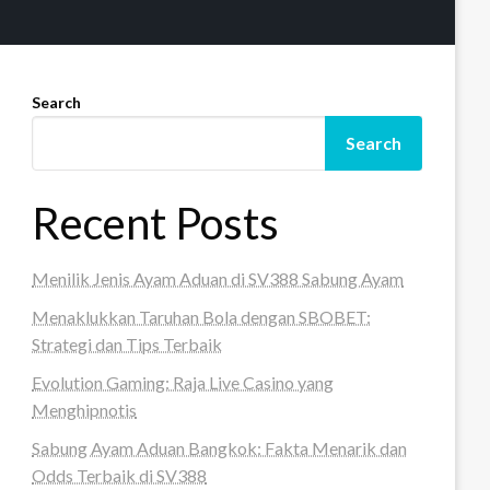
Search
Search
Recent Posts
Menilik Jenis Ayam Aduan di SV388 Sabung Ayam
Menaklukkan Taruhan Bola dengan SBOBET:
Strategi dan Tips Terbaik
Evolution Gaming: Raja Live Casino yang
Menghipnotis
Sabung Ayam Aduan Bangkok: Fakta Menarik dan
Odds Terbaik di SV388