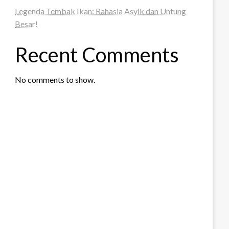
Legenda Tembak Ikan: Rahasia Asyik dan Untung
Besar!
Recent Comments
No comments to show.