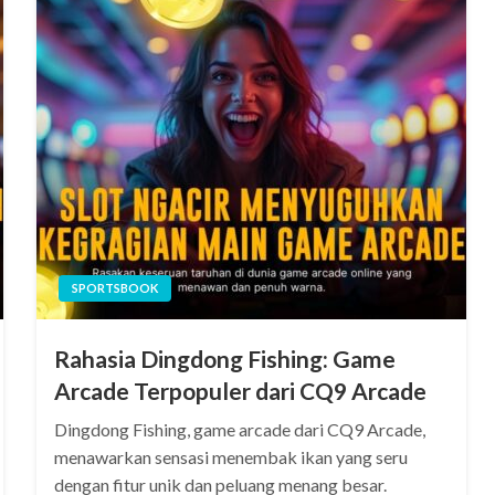
SPORTSBOOK
Rahasia Dingdong Fishing: Game
Arcade Terpopuler dari CQ9 Arcade
Dingdong Fishing, game arcade dari CQ9 Arcade,
menawarkan sensasi menembak ikan yang seru
dengan fitur unik dan peluang menang besar.